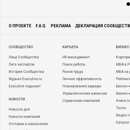
О ПРОЕКТЕ
F.A.Q.
РЕКЛАМА
ДЕКЛАРАЦИЯ СООБЩЕСТВ
CООБЩЕСТВО
КАРЬЕРА
БИЗНЕС
Лица Сообщества
HR-менеджмент
Корпора
Лига экспертов
Поиск работы
MBA в Р
История Сообщества
Рынок труда
MBA за 
Журнал Executive.ru
Личная эффективность
Рейтинг
Executive отдыхает
Планирование карьеры
Бизнес-
Управленческие вакансии
Бизнес-
НОВОСТИ
Справочник компаний
Книги п
Тесты
Новости дня
Видео п
Новости компаний
Каталог
Отставки и назначения