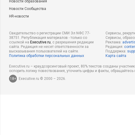
Новости образования
Новости Сообщества
HR-новости
Свидетельство о регистрации СМИ Эл NФС 77-
Сервисы, рекрут
38751. Републикация материалов - только со
Сервисы, образ
ссылкой на
Executive.ru
, с разрешения редакции
Реклама:
adverti
сайта. Редакция не несет ответственности за
Редакция:
conten
высказывания пользователей на сайте.
Поддержка:
supp
Политика обработки персональных данных
Карта сайта
Executive.ru – краудсорсинговый проект, 80% текстов созданы участни
оспорить логику повествования, уточнить цифры и факты, обращайтесь 
18+
Executive.ru © 2000 – 2026.