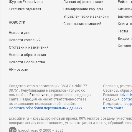
Журнал Executive.ru
Личная эффективность
Рейтинг
Executive отдыхает
Планирование карьеры
Бизнес-
Управленческие вакансии
Бизнес-
НОВОСТИ
Справочник компаний
Книги п
Тесты
Новости дня
Видео п
Новости компаний
Каталог
Отставки и назначения
Новости образования
Новости Сообщества
HR-новости
Свидетельство о регистрации СМИ Эл NФС 77-
Сервисы, рекрут
38751. Републикация материалов - только со
Сервисы, образ
ссылкой на
Executive.ru
, с разрешения редакции
Реклама:
adverti
сайта. Редакция не несет ответственности за
Редакция:
conten
высказывания пользователей на сайте.
Поддержка:
supp
Политика обработки персональных данных
Карта сайта
Executive.ru – краудсорсинговый проект, 80% текстов созданы участни
оспорить логику повествования, уточнить цифры и факты, обращайтесь 
18+
Executive.ru © 2000 – 2026.