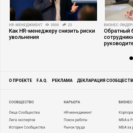
HR-МЕНЕДЖМЕНТ
3000
23
БИЗНЕС-ЛИДЕР
Как HR-менеджеру снизить риски
Обратный б
увольнения
сотрудники
руководит
О ПРОЕКТЕ
F.A.Q.
РЕКЛАМА
ДЕКЛАРАЦИЯ СООБЩЕСТВ
CООБЩЕСТВО
КАРЬЕРА
БИЗНЕС
Лица Сообщества
HR-менеджмент
Корпора
Лига экспертов
Поиск работы
MBA в Р
История Сообщества
Рынок труда
MBA за 