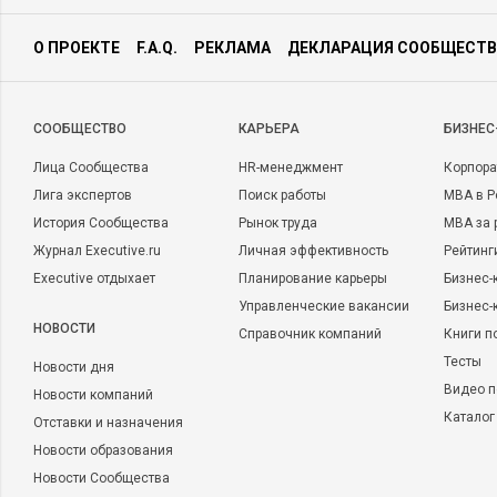
О ПРОЕКТЕ
F.A.Q.
РЕКЛАМА
ДЕКЛАРАЦИЯ СООБЩЕСТВ
CООБЩЕСТВО
КАРЬЕРА
БИЗНЕС
Лица Сообщества
HR-менеджмент
Корпора
Лига экспертов
Поиск работы
MBA в Р
История Сообщества
Рынок труда
MBA за 
Журнал Executive.ru
Личная эффективность
Рейтинг
Executive отдыхает
Планирование карьеры
Бизнес-
Управленческие вакансии
Бизнес-
НОВОСТИ
Справочник компаний
Книги п
Тесты
Новости дня
Видео п
Новости компаний
Каталог
Отставки и назначения
Новости образования
Новости Сообщества