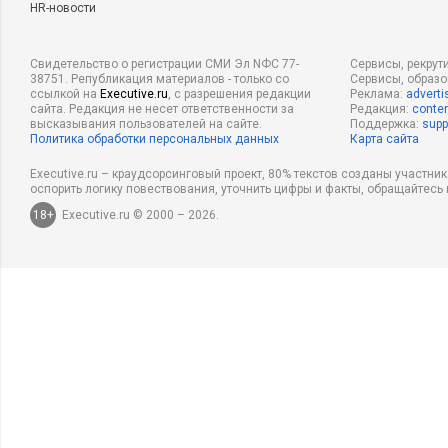
HR-новости
Свидетельство о регистрации СМИ Эл NФС 77-
Сервисы, рекрут
38751. Републикация материалов - только со
Сервисы, образ
ссылкой на
Executive.ru
, с разрешения редакции
Реклама:
adverti
сайта. Редакция не несет ответственности за
Редакция:
conten
высказывания пользователей на сайте.
Поддержка:
supp
Политика обработки персональных данных
Карта сайта
Executive.ru – краудсорсинговый проект, 80% текстов созданы участни
оспорить логику повествования, уточнить цифры и факты, обращайтесь 
18+
Executive.ru © 2000 – 2026.