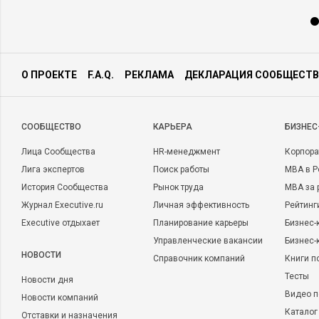
О ПРОЕКТЕ
F.A.Q.
РЕКЛАМА
ДЕКЛАРАЦИЯ СООБЩЕСТВ
CООБЩЕСТВО
КАРЬЕРА
БИЗНЕС
Лица Сообщества
HR-менеджмент
Корпора
Лига экспертов
Поиск работы
MBA в Р
История Сообщества
Рынок труда
MBA за 
Журнал Executive.ru
Личная эффективность
Рейтинг
Executive отдыхает
Планирование карьеры
Бизнес-
Управленческие вакансии
Бизнес-
НОВОСТИ
Справочник компаний
Книги п
Тесты
Новости дня
Видео п
Новости компаний
Каталог
Отставки и назначения