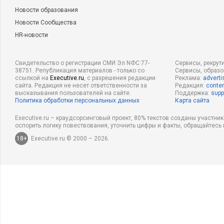
Новости образования
Новости Сообщества
HR-новости
Свидетельство о регистрации СМИ Эл NФС 77-
Сервисы, рекрут
38751. Републикация материалов - только со
Сервисы, образ
ссылкой на
Executive.ru
, с разрешения редакции
Реклама:
adverti
сайта. Редакция не несет ответственности за
Редакция:
conten
высказывания пользователей на сайте.
Поддержка:
supp
Политика обработки персональных данных
Карта сайта
Executive.ru – краудсорсинговый проект, 80% текстов созданы участни
оспорить логику повествования, уточнить цифры и факты, обращайтесь 
18+
Executive.ru © 2000 – 2026.