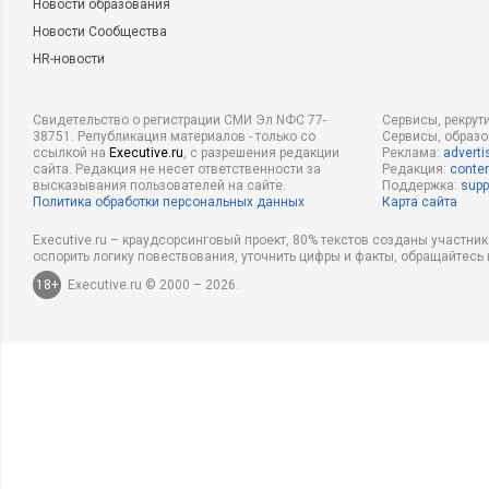
Новости образования
Новости Сообщества
HR-новости
Свидетельство о регистрации СМИ Эл NФС 77-
Сервисы, рекрут
38751. Републикация материалов - только со
Сервисы, образ
ссылкой на
Executive.ru
, с разрешения редакции
Реклама:
adverti
сайта. Редакция не несет ответственности за
Редакция:
conten
высказывания пользователей на сайте.
Поддержка:
supp
Политика обработки персональных данных
Карта сайта
Executive.ru – краудсорсинговый проект, 80% текстов созданы участни
оспорить логику повествования, уточнить цифры и факты, обращайтесь 
18+
Executive.ru © 2000 – 2026.