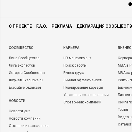
О ПРОЕКТЕ
F.A.Q.
РЕКЛАМА
ДЕКЛАРАЦИЯ СООБЩЕСТВ
CООБЩЕСТВО
КАРЬЕРА
БИЗНЕС
Лица Сообщества
HR-менеджмент
Корпора
Лига экспертов
Поиск работы
MBA в Р
История Сообщества
Рынок труда
MBA за 
Журнал Executive.ru
Личная эффективность
Рейтинг
Executive отдыхает
Планирование карьеры
Бизнес-
Управленческие вакансии
Бизнес-
НОВОСТИ
Справочник компаний
Книги п
Тесты
Новости дня
Видео п
Новости компаний
Каталог
Отставки и назначения