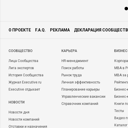
О ПРОЕКТЕ
F.A.Q.
РЕКЛАМА
ДЕКЛАРАЦИЯ СООБЩЕСТВ
CООБЩЕСТВО
КАРЬЕРА
БИЗНЕС
Лица Сообщества
HR-менеджмент
Корпора
Лига экспертов
Поиск работы
MBA в Р
История Сообщества
Рынок труда
MBA за 
Журнал Executive.ru
Личная эффективность
Рейтинг
Executive отдыхает
Планирование карьеры
Бизнес-
Управленческие вакансии
Бизнес-
НОВОСТИ
Справочник компаний
Книги п
Тесты
Новости дня
Видео п
Новости компаний
Каталог
Отставки и назначения