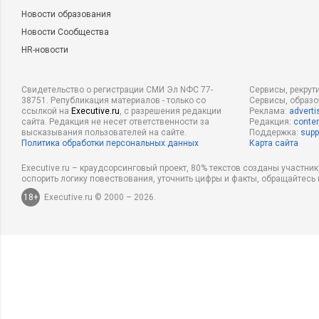
Новости образования
Новости Сообщества
HR-новости
Свидетельство о регистрации СМИ Эл NФС 77-
Сервисы, рекрут
38751. Републикация материалов - только со
Сервисы, образ
ссылкой на
Executive.ru
, с разрешения редакции
Реклама:
adverti
сайта. Редакция не несет ответственности за
Редакция:
conten
высказывания пользователей на сайте.
Поддержка:
supp
Политика обработки персональных данных
Карта сайта
Executive.ru – краудсорсинговый проект, 80% текстов созданы участни
оспорить логику повествования, уточнить цифры и факты, обращайтесь 
18+
Executive.ru © 2000 – 2026.