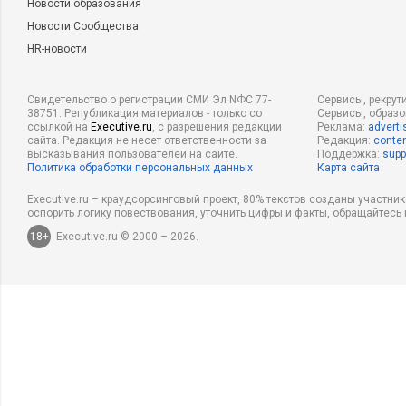
Новости образования
Новости Сообщества
HR-новости
Свидетельство о регистрации СМИ Эл NФС 77-
Сервисы, рекрут
38751. Републикация материалов - только со
Сервисы, образ
ссылкой на
Executive.ru
, с разрешения редакции
Реклама:
adverti
сайта. Редакция не несет ответственности за
Редакция:
conten
высказывания пользователей на сайте.
Поддержка:
supp
Политика обработки персональных данных
Карта сайта
Executive.ru – краудсорсинговый проект, 80% текстов созданы участни
оспорить логику повествования, уточнить цифры и факты, обращайтесь 
18+
Executive.ru © 2000 – 2026.