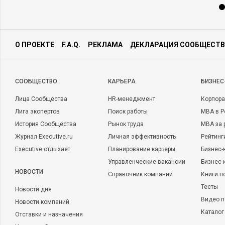
О ПРОЕКТЕ
F.A.Q.
РЕКЛАМА
ДЕКЛАРАЦИЯ СООБЩЕСТВ
CООБЩЕСТВО
КАРЬЕРА
БИЗНЕС
Лица Сообщества
HR-менеджмент
Корпора
Лига экспертов
Поиск работы
MBA в Р
История Сообщества
Рынок труда
MBA за 
Журнал Executive.ru
Личная эффективность
Рейтинг
Executive отдыхает
Планирование карьеры
Бизнес-
Управленческие вакансии
Бизнес-
НОВОСТИ
Справочник компаний
Книги п
Тесты
Новости дня
Видео п
Новости компаний
Каталог
Отставки и назначения