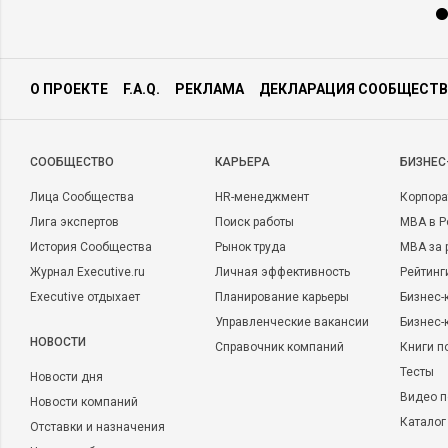
О ПРОЕКТЕ
F.A.Q.
РЕКЛАМА
ДЕКЛАРАЦИЯ СООБЩЕСТВ
CООБЩЕСТВО
КАРЬЕРА
БИЗНЕС
Лица Сообщества
HR-менеджмент
Корпора
Лига экспертов
Поиск работы
MBA в Р
История Сообщества
Рынок труда
MBA за 
Журнал Executive.ru
Личная эффективность
Рейтинг
Executive отдыхает
Планирование карьеры
Бизнес-
Управленческие вакансии
Бизнес-
НОВОСТИ
Справочник компаний
Книги п
Тесты
Новости дня
Видео п
Новости компаний
Каталог
Отставки и назначения