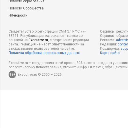
Новости образования
Новости Сообщества
HR-новости
Свидетельство о регистрации СМИ Эл NФС 77-
Сервисы, рекрут
38751. Републикация материалов - только со
Сервисы, образ
ссылкой на
Executive.ru
, с разрешения редакции
Реклама:
adverti
сайта. Редакция не несет ответственности за
Редакция:
conten
высказывания пользователей на сайте.
Поддержка:
supp
Политика обработки персональных данных
Карта сайта
Executive.ru – краудсорсинговый проект, 80% текстов созданы участни
оспорить логику повествования, уточнить цифры и факты, обращайтесь 
18+
Executive.ru © 2000 – 2026.