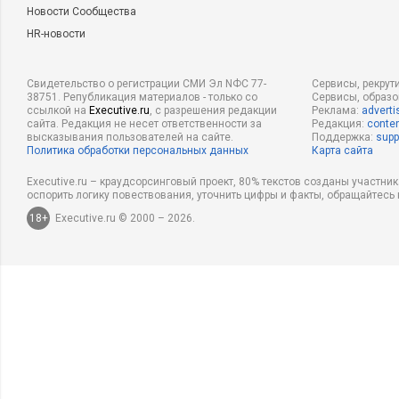
Новости Сообщества
HR-новости
Свидетельство о регистрации СМИ Эл NФС 77-
Сервисы, рекрут
38751. Републикация материалов - только со
Сервисы, образ
ссылкой на
Executive.ru
, с разрешения редакции
Реклама:
adverti
сайта. Редакция не несет ответственности за
Редакция:
conten
высказывания пользователей на сайте.
Поддержка:
supp
Политика обработки персональных данных
Карта сайта
Executive.ru – краудсорсинговый проект, 80% текстов созданы участни
оспорить логику повествования, уточнить цифры и факты, обращайтесь 
18+
Executive.ru © 2000 – 2026.