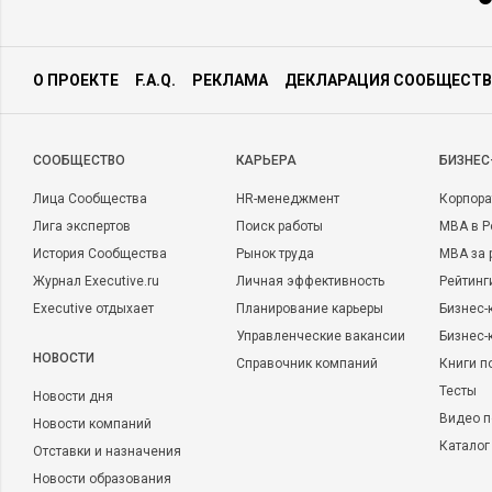
О ПРОЕКТЕ
F.A.Q.
РЕКЛАМА
ДЕКЛАРАЦИЯ СООБЩЕСТВ
CООБЩЕСТВО
КАРЬЕРА
БИЗНЕС
Лица Сообщества
HR-менеджмент
Корпора
Лига экспертов
Поиск работы
MBA в Р
История Сообщества
Рынок труда
MBA за 
Журнал Executive.ru
Личная эффективность
Рейтинг
Executive отдыхает
Планирование карьеры
Бизнес-
Управленческие вакансии
Бизнес-
НОВОСТИ
Справочник компаний
Книги п
Тесты
Новости дня
Видео п
Новости компаний
Каталог
Отставки и назначения
Новости образования