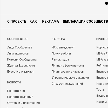
О ПРОЕКТЕ
F.A.Q.
РЕКЛАМА
ДЕКЛАРАЦИЯ СООБЩЕСТВ
CООБЩЕСТВО
КАРЬЕРА
БИЗНЕС
Лица Сообщества
HR-менеджмент
Корпора
Лига экспертов
Поиск работы
MBA в Р
История Сообщества
Рынок труда
MBA за 
Журнал Executive.ru
Личная эффективность
Рейтинг
Executive отдыхает
Планирование карьеры
Бизнес-
Управленческие вакансии
Бизнес-
НОВОСТИ
Справочник компаний
Книги п
Тесты
Новости дня
Видео п
Новости компаний
Каталог
Отставки и назначения