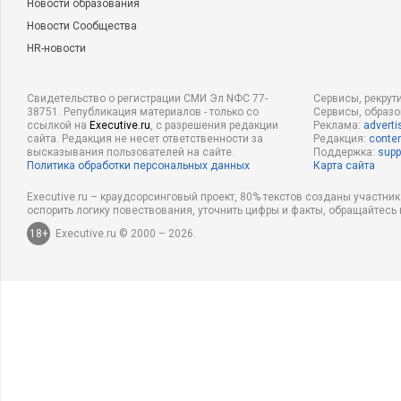
Новости образования
Новости Сообщества
HR-новости
Свидетельство о регистрации СМИ Эл NФС 77-
Сервисы, рекрут
38751. Републикация материалов - только со
Сервисы, образ
ссылкой на
Executive.ru
, с разрешения редакции
Реклама:
adverti
сайта. Редакция не несет ответственности за
Редакция:
conten
высказывания пользователей на сайте.
Поддержка:
supp
Политика обработки персональных данных
Карта сайта
Executive.ru – краудсорсинговый проект, 80% текстов созданы участни
оспорить логику повествования, уточнить цифры и факты, обращайтесь 
18+
Executive.ru © 2000 – 2026.