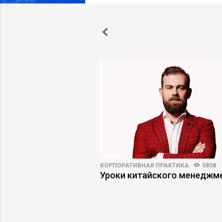
ВНОСТЬ
4067
61
КОРПОРАТИВНАЯ ПРАКТИКА
5858
 первыми лицами:
Уроки китайского менеджм
защитную маску