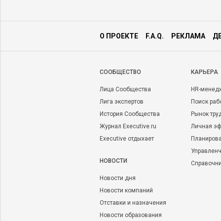
О ПРОЕКТЕ
F.A.Q.
РЕКЛАМА
Д
CООБЩЕСТВО
КАРЬЕРА
Лица Сообщества
HR-менед
Лига экспертов
Поиск раб
История Сообщества
Рынок тру
Журнал Executive.ru
Личная эф
Executive отдыхает
Планирова
Управленч
НОВОСТИ
Справочн
Новости дня
Новости компаний
Отставки и назначения
Новости образования