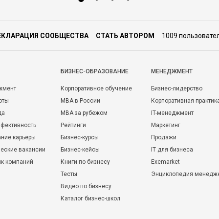
ЕКЛАРАЦИЯ СООБЩЕСТВА
СТАТЬ АВТОРОМ
1009 пользовате
БИЗНЕС-ОБРАЗОВАНИЕ
МЕНЕДЖМЕНТ
жмент
Корпоративное обучение
Бизнес-лидерство
оты
MBA в России
Корпоративная практик
да
MBA за рубежом
IT-менеджмент
фективность
Рейтинги
Маркетинг
ние карьеры
Бизнес-курсы
Продажи
еские вакансии
Бизнес-кейсы
IT для бизнеса
ик компаний
Книги по бизнесу
Exemarket
Тесты
Энциклопедия менедж
Видео по бизнесу
Каталог бизнес-школ