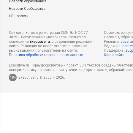
Новости образования
Новости Сообщества
HR-новости
Свидетельство о регистрации СМИ Эл NФС 77-
Сервисы, рекрут
38751. Републикация материалов - только со
Сервисы, образ
ссылкой на
Executive.ru
, с разрешения редакции
Реклама:
adverti
сайта. Редакция не несет ответственности за
Редакция:
conten
высказывания пользователей на сайте.
Поддержка:
supp
Политика обработки персональных данных
Карта сайта
Executive.ru – краудсорсинговый проект, 80% текстов созданы участни
оспорить логику повествования, уточнить цифры и факты, обращайтесь 
18+
Executive.ru © 2000 – 2026.