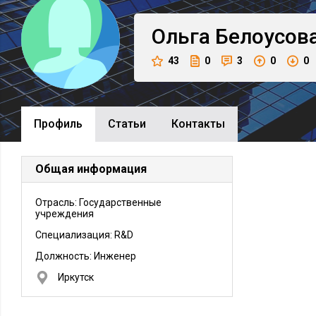
Ольга
Белоусов
43
0
3
0
0
Профиль
Cтатьи
Контакты
Общая информация
Отрасль: Государственные
учреждения
Специализация: R&D
Должность:
Инженер
Иркутск