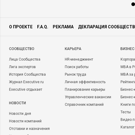
О ПРОЕКТЕ
F.A.Q.
РЕКЛАМА
ДЕКЛАРАЦИЯ СООБЩЕСТВ
CООБЩЕСТВО
КАРЬЕРА
БИЗНЕС
Лица Сообщества
HR-менеджмент
Корпора
Лига экспертов
Поиск работы
MBA в Р
История Сообщества
Рынок труда
MBA за 
Журнал Executive.ru
Личная эффективность
Рейтинг
Executive отдыхает
Планирование карьеры
Бизнес-
Управленческие вакансии
Бизнес-
НОВОСТИ
Справочник компаний
Книги п
Тесты
Новости дня
Видео п
Новости компаний
Каталог
Отставки и назначения