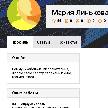
Мария
Линьков
55
0
0
0
0
Профиль
Cтатьи
Контакты
О себе
Коммуникабельна, любознательна,
люблю свою работу.Увлечения: кино,
музыка, спорт.
Опыт работы
ОАО Ленраумамебель
начальник отдела маркетинга и рекламы