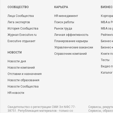
CООБЩЕСТВО
КАРЬЕРА
БИЗНЕС
Лица Сообщества
HR-менеджмент
Корпора
Лига экспертов
Поиск работы
MBA в Р
История Сообщества
Рынок труда
MBA за 
Журнал Executive.ru
Личная эффективность
Рейтинг
Executive отдыхает
Планирование карьеры
Бизнес-
Управленческие вакансии
Бизнес-
НОВОСТИ
Справочник компаний
Книги п
Тесты
Новости дня
Видео п
Новости компаний
Каталог
Отставки и назначения
Новости образования
Новости Сообщества
HR-новости
Свидетельство о регистрации СМИ Эл NФС 77-
Сервисы, рекрут
38751. Републикация материалов - только со
Сервисы, образ