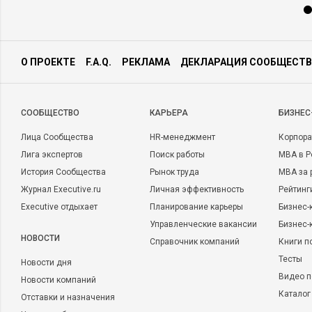
О ПРОЕКТЕ
F.A.Q.
РЕКЛАМА
ДЕКЛАРАЦИЯ СООБЩЕСТВ
CООБЩЕСТВО
КАРЬЕРА
БИЗНЕС
Лица Сообщества
HR-менеджмент
Корпора
Лига экспертов
Поиск работы
MBA в Р
История Сообщества
Рынок труда
MBA за 
Журнал Executive.ru
Личная эффективность
Рейтинг
Executive отдыхает
Планирование карьеры
Бизнес-
Управленческие вакансии
Бизнес-
НОВОСТИ
Справочник компаний
Книги п
Тесты
Новости дня
Видео п
Новости компаний
Каталог
Отставки и назначения