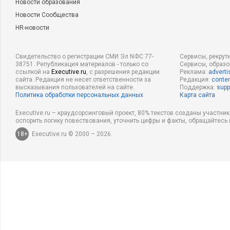
Новости образования
Новости Сообщества
HR-новости
Свидетельство о регистрации СМИ Эл NФС 77-
Сервисы, рекрут
38751. Републикация материалов - только со
Сервисы, образ
ссылкой на
Executive.ru
, с разрешения редакции
Реклама:
adverti
сайта. Редакция не несет ответственности за
Редакция:
conten
высказывания пользователей на сайте.
Поддержка:
supp
Политика обработки персональных данных
Карта сайта
Executive.ru – краудсорсинговый проект, 80% текстов созданы участни
оспорить логику повествования, уточнить цифры и факты, обращайтесь 
18+
Executive.ru © 2000 – 2026.