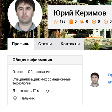
Юрий
Керимов
135
0
0
0
0
Профиль
Cтатьи
Контакты
Общая информация
Отрасль: Образование
Ю
Специализация: Информационные
ht
технологии
Должность:
IT-менеджер
10
Нальчик