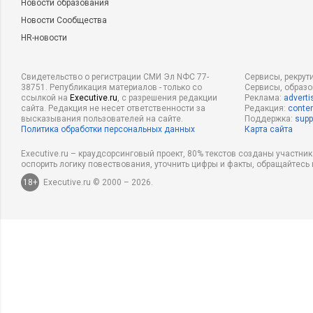
Новости образования
Новости Сообщества
HR-новости
Свидетельство о регистрации СМИ Эл NФС 77-
Сервисы, рекрут
38751. Републикация материалов - только со
Сервисы, образ
ссылкой на
Executive.ru
, с разрешения редакции
Реклама:
adverti
сайта. Редакция не несет ответственности за
Редакция:
conten
высказывания пользователей на сайте.
Поддержка:
supp
Политика обработки персональных данных
Карта сайта
Executive.ru – краудсорсинговый проект, 80% текстов созданы участни
оспорить логику повествования, уточнить цифры и факты, обращайтесь 
18+
Executive.ru © 2000 – 2026.