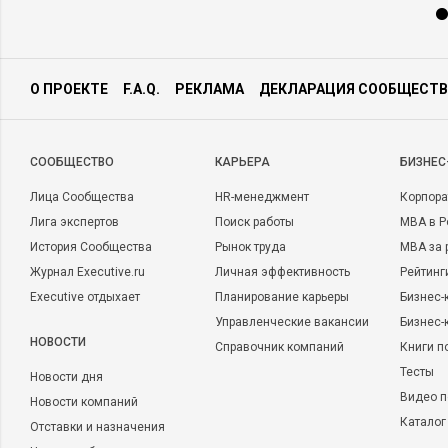
О ПРОЕКТЕ
F.A.Q.
РЕКЛАМА
ДЕКЛАРАЦИЯ СООБЩЕСТВ
CООБЩЕСТВО
КАРЬЕРА
БИЗНЕС
Лица Сообщества
HR-менеджмент
Корпора
Лига экспертов
Поиск работы
MBA в Р
История Сообщества
Рынок труда
MBA за 
Журнал Executive.ru
Личная эффективность
Рейтинг
Executive отдыхает
Планирование карьеры
Бизнес-
Управленческие вакансии
Бизнес-
НОВОСТИ
Справочник компаний
Книги п
Тесты
Новости дня
Видео п
Новости компаний
Каталог
Отставки и назначения