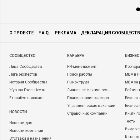
О ПРОЕКТЕ
F.A.Q.
РЕКЛАМА
ДЕКЛАРАЦИЯ СООБЩЕСТВ
CООБЩЕСТВО
КАРЬЕРА
БИЗНЕС
Лица Сообщества
HR-менеджмент
Корпора
Лига экспертов
Поиск работы
MBA в Р
История Сообщества
Рынок труда
MBA за 
Журнал Executive.ru
Личная эффективность
Рейтинг
Executive отдыхает
Планирование карьеры
Бизнес-
Управленческие вакансии
Бизнес-
НОВОСТИ
Справочник компаний
Книги п
Тесты
Новости дня
Видео п
Новости компаний
Каталог
Отставки и назначения