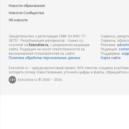
Новости образования
Новости Сообщества
HR-новости
Свидетельство о регистрации СМИ Эл NФС 77-
Сервисы, рекрут
38751. Републикация материалов - только со
Сервисы, образ
ссылкой на
Executive.ru
, с разрешения редакции
Реклама:
adverti
сайта. Редакция не несет ответственности за
Редакция:
conten
высказывания пользователей на сайте.
Поддержка:
supp
Политика обработки персональных данных
Карта сайта
Executive.ru – краудсорсинговый проект, 80% текстов созданы участни
оспорить логику повествования, уточнить цифры и факты, обращайтесь 
18+
Executive.ru © 2000 – 2026.