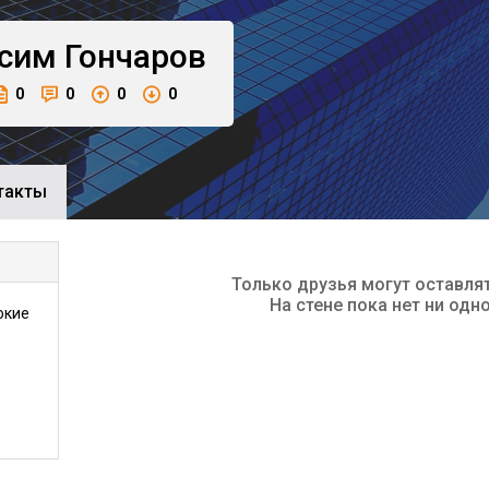
сим
Гончаров
0
0
0
0
такты
Только друзья могут оставля
На стене пока нет ни одн
окие