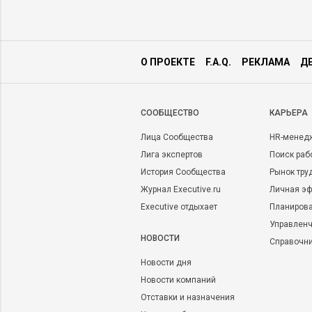
О ПРОЕКТЕ
F.A.Q.
РЕКЛАМА
Д
CООБЩЕСТВО
КАРЬЕРА
Лица Сообщества
HR-менед
Лига экспертов
Поиск раб
История Сообщества
Рынок тру
Журнал Executive.ru
Личная эф
Executive отдыхает
Планирова
Управленч
НОВОСТИ
Справочн
Новости дня
Новости компаний
Отставки и назначения