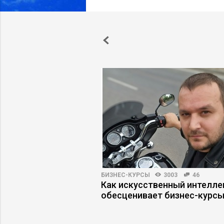
ПРАКТИКА
5027
30
БИЗНЕС-КУРСЫ
3003
46
ь бизнес, который
Как искусственный интелле
м
обесценивает бизнес-курс