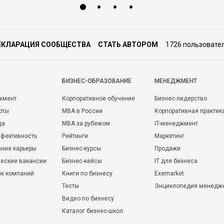
ЕКЛАРАЦИЯ СООБЩЕСТВА
СТАТЬ АВТОРОМ
1726 пользовате
БИЗНЕС-ОБРАЗОВАНИЕ
МЕНЕДЖМЕНТ
жмент
Корпоративное обучение
Бизнес-лидерство
оты
MBA в России
Корпоративная практик
да
MBA за рубежом
IT-менеджмент
фективность
Рейтинги
Маркетинг
ние карьеры
Бизнес-курсы
Продажи
еские вакансии
Бизнес-кейсы
IT для бизнеса
ик компаний
Книги по бизнесу
Exemarket
Тесты
Энциклопедия менедж
Видео по бизнесу
Каталог бизнес-школ