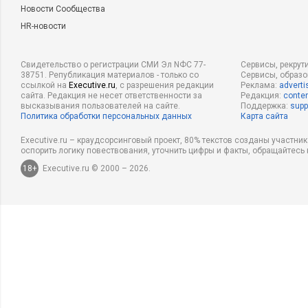
Новости Сообщества
HR-новости
Свидетельство о регистрации СМИ Эл NФС 77-
Сервисы, рекрут
38751. Републикация материалов - только со
Сервисы, образ
ссылкой на
Executive.ru
, с разрешения редакции
Реклама:
adverti
сайта. Редакция не несет ответственности за
Редакция:
conten
высказывания пользователей на сайте.
Поддержка:
supp
Политика обработки персональных данных
Карта сайта
Executive.ru – краудсорсинговый проект, 80% текстов созданы участни
оспорить логику повествования, уточнить цифры и факты, обращайтесь 
18+
Executive.ru © 2000 – 2026.