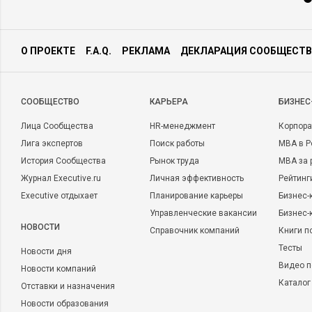
О ПРОЕКТЕ
F.A.Q.
РЕКЛАМА
ДЕКЛАРАЦИЯ СООБЩЕСТВ
CООБЩЕСТВО
КАРЬЕРА
БИЗНЕС
Лица Сообщества
HR-менеджмент
Корпора
Лига экспертов
Поиск работы
MBA в Р
История Сообщества
Рынок труда
MBA за 
Журнал Executive.ru
Личная эффективность
Рейтинг
Executive отдыхает
Планирование карьеры
Бизнес-
Управленческие вакансии
Бизнес-
НОВОСТИ
Справочник компаний
Книги п
Тесты
Новости дня
Видео п
Новости компаний
Каталог
Отставки и назначения
Новости образования