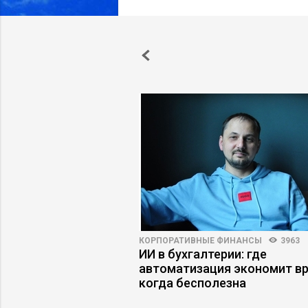
2
19
КОРПОРАТИВНЫЕ ФИНАНСЫ
3963
– все, а другим –
ИИ в бухгалтерии: где
добиться высоких
автоматизация экономит вр
 продаж
когда бесполезна