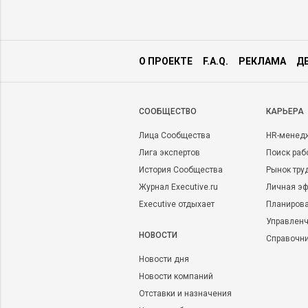
О ПРОЕКТЕ
F.A.Q.
РЕКЛАМА
Д
CООБЩЕСТВО
КАРЬЕРА
Лица Сообщества
HR-менед
Лига экспертов
Поиск раб
История Сообщества
Рынок тру
Журнал Executive.ru
Личная эф
Executive отдыхает
Планирова
Управленч
НОВОСТИ
Справочн
Новости дня
Новости компаний
Отставки и назначения