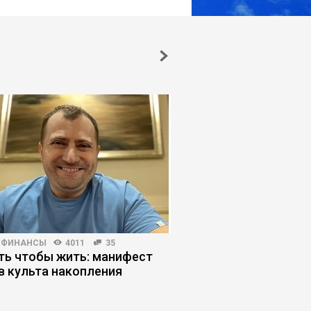
 ФИНАНСЫ
4011
35
ПОИСК РАБОТЫ
3318
ть чтобы жить: манифест
Как выбрать работо
в культа накопления
конфигурации компа