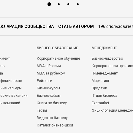
ЕКЛАРАЦИЯ СООБЩЕСТВА
СТАТЬ АВТОРОМ
1962 пользовате
БИЗНЕС-ОБРАЗОВАНИЕ
МЕНЕДЖМЕНТ
жмент
Корпоративное обучение
Бизнес-лидерство
оты
MBA в России
Корпоративная практик
да
MBA за рубежом
IT-менеджмент
фективность
Рейтинги
Маркетинг
ние карьеры
Бизнес-курсы
Продажи
еские вакансии
Бизнес-кейсы
IT для бизнеса
ик компаний
Книги по бизнесу
Exemarket
Тесты
Энциклопедия менедж
Видео по бизнесу
Каталог бизнес-школ