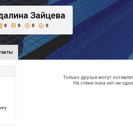
далина
Зайцева
0
0
0
0
такты
Только друзья могут оставля
На стене пока нет ни одн
нгу