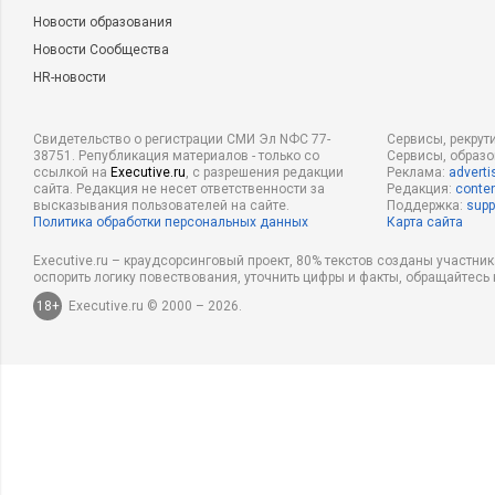
Новости образования
Новости Сообщества
HR-новости
Свидетельство о регистрации СМИ Эл NФС 77-
Сервисы, рекрут
38751. Републикация материалов - только со
Сервисы, образ
ссылкой на
Executive.ru
, с разрешения редакции
Реклама:
adverti
сайта. Редакция не несет ответственности за
Редакция:
conten
высказывания пользователей на сайте.
Поддержка:
supp
Политика обработки персональных данных
Карта сайта
Executive.ru – краудсорсинговый проект, 80% текстов созданы участни
оспорить логику повествования, уточнить цифры и факты, обращайтесь 
18+
Executive.ru © 2000 – 2026.