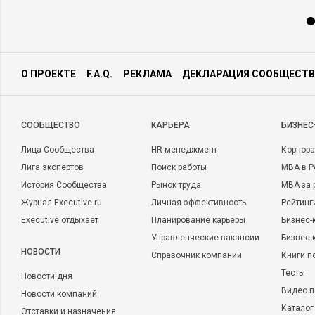
О ПРОЕКТЕ
F.A.Q.
РЕКЛАМА
ДЕКЛАРАЦИЯ СООБЩЕСТВ
CООБЩЕСТВО
КАРЬЕРА
БИЗНЕС
Лица Сообщества
HR-менеджмент
Корпора
Лига экспертов
Поиск работы
MBA в Р
История Сообщества
Рынок труда
MBA за 
Журнал Executive.ru
Личная эффективность
Рейтинг
Executive отдыхает
Планирование карьеры
Бизнес-
Управленческие вакансии
Бизнес-
НОВОСТИ
Справочник компаний
Книги п
Тесты
Новости дня
Видео п
Новости компаний
Каталог
Отставки и назначения