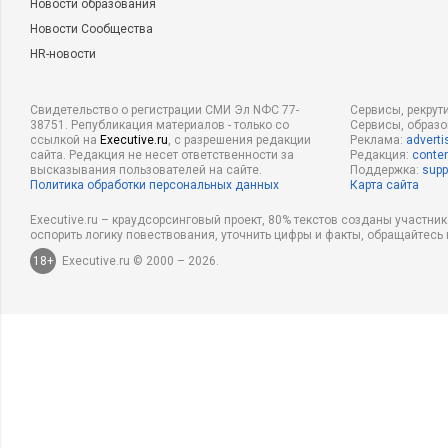
Новости образования
Новости Сообщества
HR-новости
Свидетельство о регистрации СМИ Эл NФС 77-
Сервисы, рекрут
38751. Републикация материалов - только со
Сервисы, образ
ссылкой на
Executive.ru
, с разрешения редакции
Реклама:
adverti
сайта. Редакция не несет ответственности за
Редакция:
conten
высказывания пользователей на сайте.
Поддержка:
supp
Политика обработки персональных данных
Карта сайта
Executive.ru – краудсорсинговый проект, 80% текстов созданы участни
оспорить логику повествования, уточнить цифры и факты, обращайтесь 
18+
Executive.ru © 2000 – 2026.