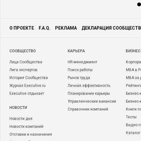
О ПРОЕКТЕ
F.A.Q.
РЕКЛАМА
ДЕКЛАРАЦИЯ СООБЩЕСТВ
CООБЩЕСТВО
КАРЬЕРА
БИЗНЕС
Лица Сообщества
HR-менеджмент
Корпора
Лига экспертов
Поиск работы
MBA в Р
История Сообщества
Рынок труда
MBA за 
Журнал Executive.ru
Личная эффективность
Рейтинг
Executive отдыхает
Планирование карьеры
Бизнес-
Управленческие вакансии
Бизнес-
НОВОСТИ
Справочник компаний
Книги п
Тесты
Новости дня
Видео п
Новости компаний
Каталог
Отставки и назначения