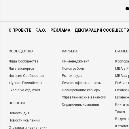
О ПРОЕКТЕ
F.A.Q.
РЕКЛАМА
ДЕКЛАРАЦИЯ СООБЩЕСТВ
CООБЩЕСТВО
КАРЬЕРА
БИЗНЕС
Лица Сообщества
HR-менеджмент
Корпора
Лига экспертов
Поиск работы
MBA в Р
История Сообщества
Рынок труда
MBA за 
Журнал Executive.ru
Личная эффективность
Рейтинг
Executive отдыхает
Планирование карьеры
Бизнес-
Управленческие вакансии
Бизнес-
НОВОСТИ
Справочник компаний
Книги п
Тесты
Новости дня
Видео п
Новости компаний
Каталог
Отставки и назначения