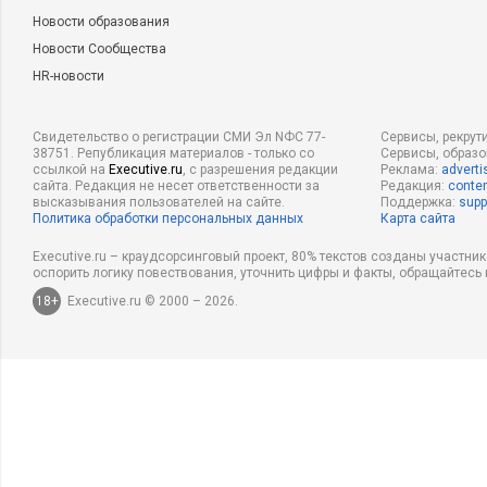
Новости образования
Новости Сообщества
HR-новости
Свидетельство о регистрации СМИ Эл NФС 77-
Сервисы, рекрут
38751. Републикация материалов - только со
Сервисы, образ
ссылкой на
Executive.ru
, с разрешения редакции
Реклама:
adverti
сайта. Редакция не несет ответственности за
Редакция:
conten
высказывания пользователей на сайте.
Поддержка:
supp
Политика обработки персональных данных
Карта сайта
Executive.ru – краудсорсинговый проект, 80% текстов созданы участни
оспорить логику повествования, уточнить цифры и факты, обращайтесь 
18+
Executive.ru © 2000 – 2026.