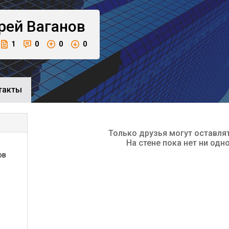
рей
Ваганов
1
0
0
0
такты
Только друзья могут оставля
На стене пока нет ни одн
ов