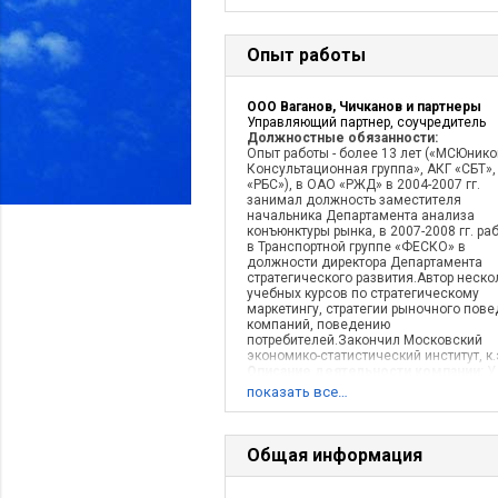
Опыт работы
ООО Ваганов, Чичканов и партнеры
Управляющий партнер, соучредитель
Должностные обязанности:
Опыт работы - более 13 лет («МСЮнико
Консультационная группа», АКГ «СБТ»,
«РБС»), в ОАО «РЖД» в 2004-2007 гг.
занимал должность заместителя
начальника Департамента анализа
конъюнктуры рынка, в 2007-2008 гг. ра
в Транспортной группе «ФЕСКО» в
должности директора Департамента
стратегического развития.Автор неско
учебных курсов по стратегическому
маркетингу, стратегии рыночного пов
компаний, поведению
потребителей.Закончил Московский
экономико-статистический институт, к.
Описание деятельности компании:
У
нашей компании нет общепринятого
показать все…
видового названия. Бизнес, которым 
занимаемся, до нас не существовал.
назвали его «Лаборатория бизнес-иде
– специалисты в области маркетинга 
Общая информация
психологии. Мы полагаем, что на стык
дисциплин рождается принципиально
концепция развития бизнеса, в которо