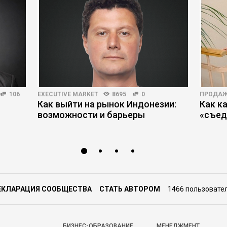
106
EXECUTIVE MARKET
8695
0
ПРОДА
Как выйти на рынок Индонезии:
Как к
возможности и барьеры
«съед
ЕКЛАРАЦИЯ СООБЩЕСТВА
СТАТЬ АВТОРОМ
1466 пользовате
БИЗНЕС-ОБРАЗОВАНИЕ
МЕНЕДЖМЕНТ