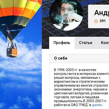
Анд
391
Профиль
Cтатьи
Кон
О себе
В 1996-2003 гг. в качестве
консультанта в интересах клиент
решал вопросы, связанные с
маркетингом и стратегическим
управлением во многих отраслях
экономики: энергетика, черная и
цветная металлургия, розничная
торговля, легкая и пищевая
промышленность.В 2003-2007 гг.
работал в ОАО 'РЖД' в
далее…