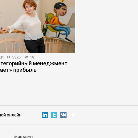
ЖИ
5325
18
ПОИСК РАБОТЫ
20463
атегорийный менеджмент
Как работодатели с
ает» прибыль
опытных кандидато
лей онлайн
ФИНАНСЫ