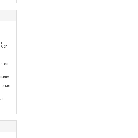
н
 АКГ
ботал
льких
едения
э.н.
мы
 Мы
й».Мы
и
е этих
 новая
й