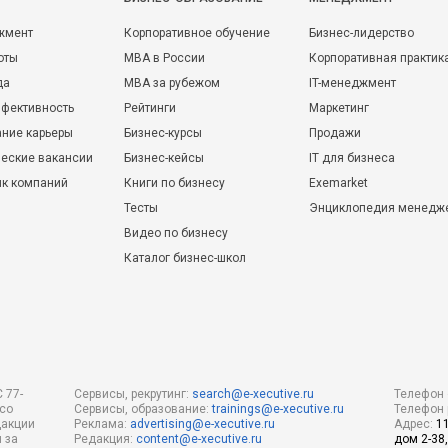
жмент
Корпоративное обучение
Бизнес-лидерство
оты
MBA в России
Корпоративная практик
да
MBA за рубежом
IT-менеджмент
фективность
Рейтинги
Маркетинг
ние карьеры
Бизнес-курсы
Продажи
еские вакансии
Бизнес-кейсы
IT для бизнеса
ик компаний
Книги по бизнесу
Exemarket
Тесты
Энциклопедия менедж
Видео по бизнесу
Каталог бизнес-школ
 77-
Сервисы, рекрутинг:
search@e-xecutive.ru
Телефон 
 со
Сервисы, образование:
trainings@e-xecutive.ru
Телефон 
дакции
Реклама:
advertising@e-xecutive.ru
Адрес:
1
 за
Редакция:
content@e-xecutive.ru
дом 2-38,