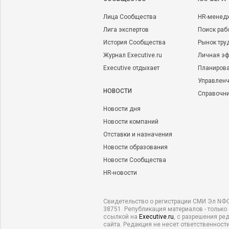
Лица Сообщества
HR-менед
Лига экспертов
Поиск раб
История Сообщества
Рынок тру
Журнал Executive.ru
Личная эф
Executive отдыхает
Планирова
Управленч
НОВОСТИ
Справочн
Новости дня
Новости компаний
Отставки и назначения
Новости образования
Новости Сообщества
HR-новости
Свидетельство о регистрации СМИ Эл NФС
38751. Републикация материалов - только
ссылкой на
Executive.ru
, с разрешения ре
сайта. Редакция не несет ответственности