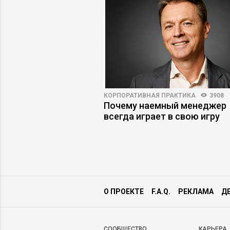
ПРАКТИКА
7048
41
КОРПОРАТИВНАЯ ПРАКТИКА
3908
джеру научиться
Почему наемный менеджер
ции
всегда играет в свою игру
О ПРОЕКТЕ
F.A.Q.
РЕКЛАМА
Д
CООБЩЕСТВО
КАРЬЕРА