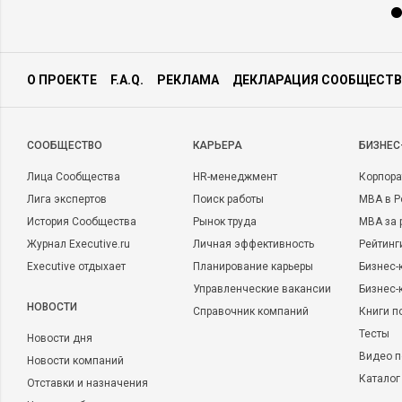
О ПРОЕКТЕ
F.A.Q.
РЕКЛАМА
ДЕКЛАРАЦИЯ СООБЩЕСТВ
CООБЩЕСТВО
КАРЬЕРА
БИЗНЕС
Лица Сообщества
HR-менеджмент
Корпора
Лига экспертов
Поиск работы
MBA в Р
История Сообщества
Рынок труда
MBA за 
Журнал Executive.ru
Личная эффективность
Рейтинг
Executive отдыхает
Планирование карьеры
Бизнес-
Управленческие вакансии
Бизнес-
НОВОСТИ
Справочник компаний
Книги п
Тесты
Новости дня
Видео п
Новости компаний
Каталог
Отставки и назначения