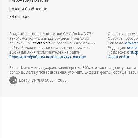
Новости образования
Новости Сообщества
HR-новости
Свидетельство о регистрации СМИ Эл NФС 77-
Сервисы, рекрут
38751. Републикация материалов - только со
Сервисы, образ
ссылкой на
Executive.ru
, с разрешения редакции
Реклама:
adverti
сайта. Редакция не несет ответственности за
Редакция:
conten
высказывания пользователей на сайте.
Поддержка:
supp
Политика обработки персональных данных
Карта сайта
Executive.ru – краудсорсинговый проект, 80% текстов созданы участни
оспорить логику повествования, уточнить цифры и факты, обращайтесь 
18+
Executive.ru © 2000 – 2026.