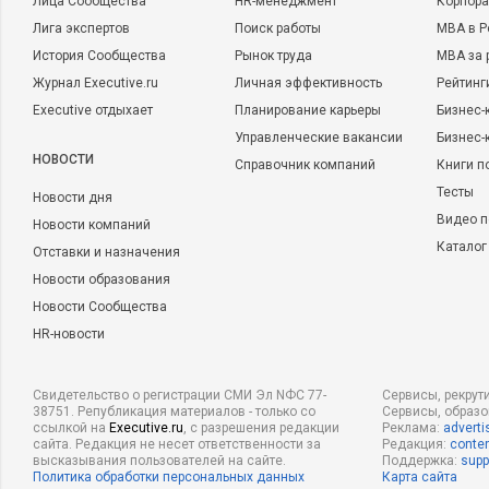
Лица Сообщества
HR-менеджмент
Корпора
Лига экспертов
Поиск работы
MBA в Р
История Сообщества
Рынок труда
MBA за 
Журнал Executive.ru
Личная эффективность
Рейтинг
Executive отдыхает
Планирование карьеры
Бизнес-
Управленческие вакансии
Бизнес-
НОВОСТИ
Справочник компаний
Книги п
Тесты
Новости дня
Видео п
Новости компаний
Каталог
Отставки и назначения
Новости образования
Новости Сообщества
HR-новости
Свидетельство о регистрации СМИ Эл NФС 77-
Сервисы, рекрут
38751. Републикация материалов - только со
Сервисы, образ
ссылкой на
Executive.ru
, с разрешения редакции
Реклама:
adverti
сайта. Редакция не несет ответственности за
Редакция:
conten
высказывания пользователей на сайте.
Поддержка:
supp
Политика обработки персональных данных
Карта сайта