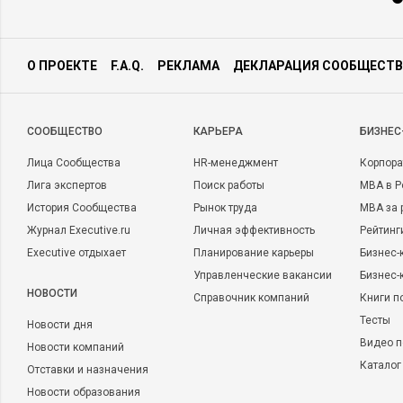
О ПРОЕКТЕ
F.A.Q.
РЕКЛАМА
ДЕКЛАРАЦИЯ СООБЩЕСТВ
CООБЩЕСТВО
КАРЬЕРА
БИЗНЕС
Лица Сообщества
HR-менеджмент
Корпора
Лига экспертов
Поиск работы
MBA в Р
История Сообщества
Рынок труда
MBA за 
Журнал Executive.ru
Личная эффективность
Рейтинг
Executive отдыхает
Планирование карьеры
Бизнес-
Управленческие вакансии
Бизнес-
НОВОСТИ
Справочник компаний
Книги п
Тесты
Новости дня
Видео п
Новости компаний
Каталог
Отставки и назначения
Новости образования