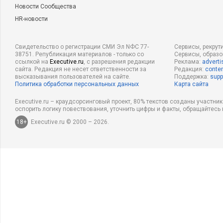
Новости Сообщества
HR-новости
Свидетельство о регистрации СМИ Эл NФС 77-
Сервисы, рекрут
38751. Републикация материалов - только со
Сервисы, образ
ссылкой на
Executive.ru
, с разрешения редакции
Реклама:
adverti
сайта. Редакция не несет ответственности за
Редакция:
conten
высказывания пользователей на сайте.
Поддержка:
supp
Политика обработки персональных данных
Карта сайта
Executive.ru – краудсорсинговый проект, 80% текстов созданы участни
оспорить логику повествования, уточнить цифры и факты, обращайтесь 
18+
Executive.ru © 2000 – 2026.