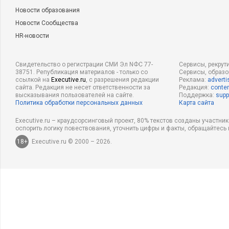
Новости образования
Новости Сообщества
HR-новости
Свидетельство о регистрации СМИ Эл NФС 77-
Сервисы, рекрут
38751. Републикация материалов - только со
Сервисы, образ
ссылкой на
Executive.ru
, с разрешения редакции
Реклама:
adverti
сайта. Редакция не несет ответственности за
Редакция:
conten
высказывания пользователей на сайте.
Поддержка:
supp
Политика обработки персональных данных
Карта сайта
Executive.ru – краудсорсинговый проект, 80% текстов созданы участни
оспорить логику повествования, уточнить цифры и факты, обращайтесь 
18+
Executive.ru © 2000 – 2026.