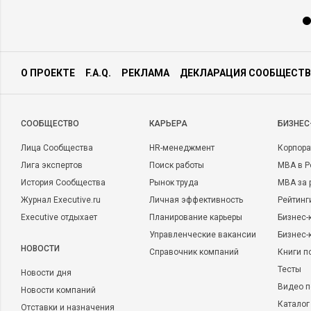
О ПРОЕКТЕ
F.A.Q.
РЕКЛАМА
ДЕКЛАРАЦИЯ СООБЩЕСТВ
CООБЩЕСТВО
КАРЬЕРА
БИЗНЕС
Лица Сообщества
HR-менеджмент
Корпора
Лига экспертов
Поиск работы
MBA в Р
История Сообщества
Рынок труда
MBA за 
Журнал Executive.ru
Личная эффективность
Рейтинг
Executive отдыхает
Планирование карьеры
Бизнес-
Управленческие вакансии
Бизнес-
НОВОСТИ
Справочник компаний
Книги п
Тесты
Новости дня
Видео п
Новости компаний
Каталог
Отставки и назначения