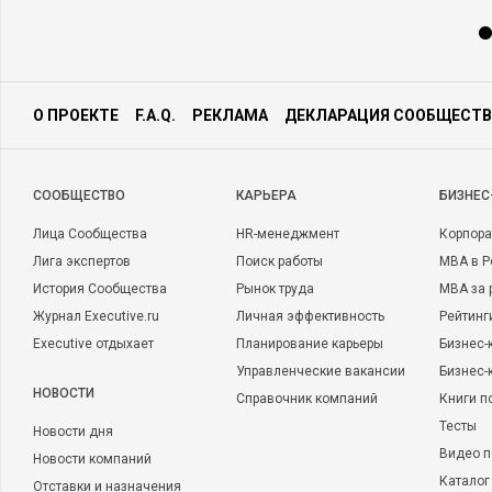
О ПРОЕКТЕ
F.A.Q.
РЕКЛАМА
ДЕКЛАРАЦИЯ СООБЩЕСТВ
CООБЩЕСТВО
КАРЬЕРА
БИЗНЕС
Лица Сообщества
HR-менеджмент
Корпора
Лига экспертов
Поиск работы
MBA в Р
История Сообщества
Рынок труда
MBA за 
Журнал Executive.ru
Личная эффективность
Рейтинг
Executive отдыхает
Планирование карьеры
Бизнес-
Управленческие вакансии
Бизнес-
НОВОСТИ
Справочник компаний
Книги п
Тесты
Новости дня
Видео п
Новости компаний
Каталог
Отставки и назначения