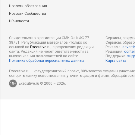
Новости образования
Новости Сообщества
HR-новости
Свидетельство о регистрации СМИ Эл NФС 77-
Сервисы, рекрут
38751. Републикация материалов - только со
Сервисы, образ
ссылкой на
Executive.ru
, с разрешения редакции
Реклама:
adverti
сайта. Редакция не несет ответственности за
Редакция:
conten
высказывания пользователей на сайте.
Поддержка:
supp
Политика обработки персональных данных
Карта сайта
Executive.ru – краудсорсинговый проект, 80% текстов созданы участни
оспорить логику повествования, уточнить цифры и факты, обращайтесь 
18+
Executive.ru © 2000 – 2026.