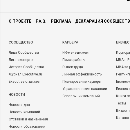
О ПРОЕКТЕ
F.A.Q.
РЕКЛАМА
ДЕКЛАРАЦИЯ СООБЩЕСТВ
CООБЩЕСТВО
КАРЬЕРА
БИЗНЕС
Лица Сообщества
HR-менеджмент
Корпора
Лига экспертов
Поиск работы
MBA в Р
История Сообщества
Рынок труда
MBA за 
Журнал Executive.ru
Личная эффективность
Рейтинг
Executive отдыхает
Планирование карьеры
Бизнес-
Управленческие вакансии
Бизнес-
НОВОСТИ
Справочник компаний
Книги п
Тесты
Новости дня
Видео п
Новости компаний
Каталог
Отставки и назначения
Новости образования