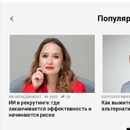
Популя
HR-МЕНЕДЖМЕНТ
5655
54
КОРПОРАТИВНА
ИИ в рекрутинге: где
Как выжит
а
заканчивается эффективность и
альтернат
начинаются риски