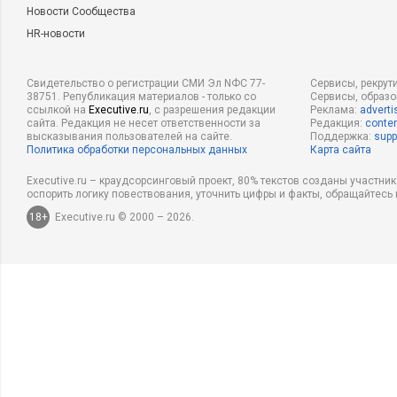
Новости Сообщества
HR-новости
Свидетельство о регистрации СМИ Эл NФС 77-
Сервисы, рекрут
38751. Републикация материалов - только со
Сервисы, образ
ссылкой на
Executive.ru
, с разрешения редакции
Реклама:
adverti
сайта. Редакция не несет ответственности за
Редакция:
conten
высказывания пользователей на сайте.
Поддержка:
supp
Политика обработки персональных данных
Карта сайта
Executive.ru – краудсорсинговый проект, 80% текстов созданы участни
оспорить логику повествования, уточнить цифры и факты, обращайтесь 
18+
Executive.ru © 2000 – 2026.