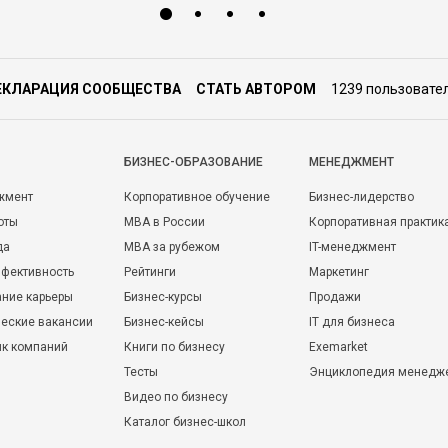
ЕКЛАРАЦИЯ СООБЩЕСТВА
СТАТЬ АВТОРОМ
1239 пользовате
БИЗНЕС-ОБРАЗОВАНИЕ
МЕНЕДЖМЕНТ
жмент
Корпоративное обучение
Бизнес-лидерство
оты
MBA в России
Корпоративная практик
да
MBA за рубежом
IT-менеджмент
фективность
Рейтинги
Маркетинг
ние карьеры
Бизнес-курсы
Продажи
еские вакансии
Бизнес-кейсы
IT для бизнеса
ик компаний
Книги по бизнесу
Exemarket
Тесты
Энциклопедия менедж
Видео по бизнесу
Каталог бизнес-школ