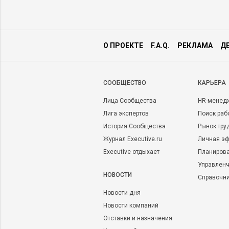
О ПРОЕКТЕ
F.A.Q.
РЕКЛАМА
Д
CООБЩЕСТВО
КАРЬЕРА
Лица Сообщества
HR-менед
Лига экспертов
Поиск раб
История Сообщества
Рынок тру
Журнал Executive.ru
Личная эф
Executive отдыхает
Планирова
Управленч
НОВОСТИ
Справочн
Новости дня
Новости компаний
Отставки и назначения