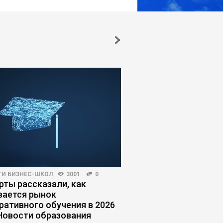
ГИ БИЗНЕС-ШКОЛ
3001
0
РЫНОК ТРУДА
18398
рты рассказали, как
«ИИ сломал найм»: к
вается рынок
адаптироваться к н
ративного обучения в 2026
правилам поиска ра
 Новости образования