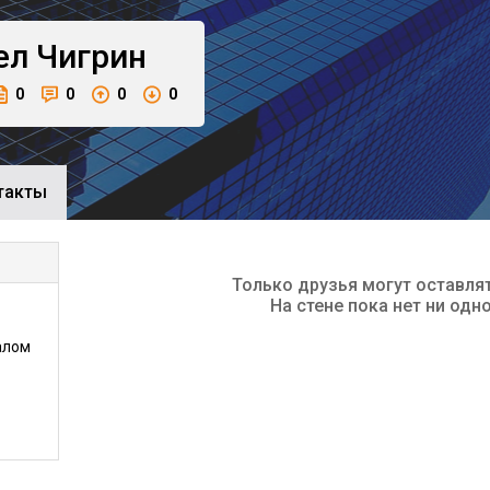
ел
Чигрин
0
0
0
0
такты
Только друзья могут оставля
На стене пока нет ни одн
алом