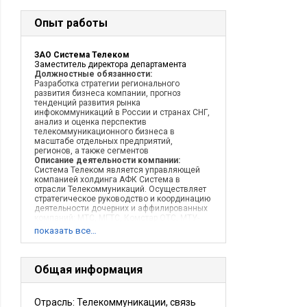
Опыт работы
ЗАО Система Телеком
Заместитель директора департамента
Должностные обязанности:
Разработка стратегии регионального
развития бизнеса компании, прогноз
тенденций развития рынка
инфокоммуникаций в России и странах СНГ,
анализ и оценка перспектив
телекоммуникационного бизнеса в
масштабе отдельных предприятий,
регионов, а также сегментов
Описание деятельности компании:
Система Телеком является управляющей
компанией холдинга АФК Система в
отрасли Телекоммуникаций. Осуществляет
стратегическое руководство и координацию
деятельности дочерних и аффилированных
компаний: МТС, МГТС, Комстар ОТС, МТУ-
Интел и других (всего около
показать все…
Общая информация
Отрасль: Телекоммуникации, связь