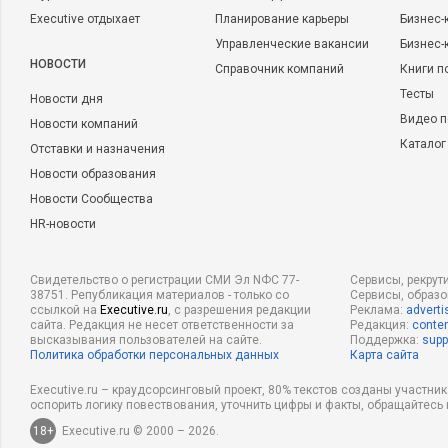
Executive отдыхает
Планирование карьеры
Бизнес-
Управленческие вакансии
Бизнес-
НОВОСТИ
Справочник компаний
Книги п
Тесты
Новости дня
Видео п
Новости компаний
Каталог
Отставки и назначения
Новости образования
Новости Сообщества
HR-новости
Свидетельство о регистрации СМИ Эл NФС 77-
Сервисы, рекрут
38751. Републикация материалов - только со
Сервисы, образ
ссылкой на
Executive.ru
, с разрешения редакции
Реклама:
adverti
сайта. Редакция не несет ответственности за
Редакция:
conten
высказывания пользователей на сайте.
Поддержка:
supp
Политика обработки персональных данных
Карта сайта
Executive.ru – краудсорсинговый проект, 80% текстов созданы участни
оспорить логику повествования, уточнить цифры и факты, обращайтесь 
18+
Executive.ru © 2000 – 2026.