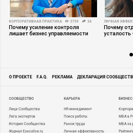
КОРПОРАТИВНАЯ ПРАКТИКА
3739
24
ЛИЧНАЯ ЭФФЕ
Почему усиление контроля
Почему отд
лишает бизнес управляемости
усталость
О ПРОЕКТЕ
F.A.Q.
РЕКЛАМА
ДЕКЛАРАЦИЯ СООБЩЕСТВ
CООБЩЕСТВО
КАРЬЕРА
БИЗНЕС
Лица Сообщества
HR-менеджмент
Корпора
Лига экспертов
Поиск работы
MBA в Р
История Сообщества
Рынок труда
MBA за 
Журнал Executive.ru
Личная эффективность
Рейтинг