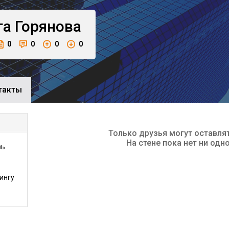
га
Горянова
0
0
0
0
такты
Только друзья могут оставля
На стене пока нет ни одн
зь
ингу