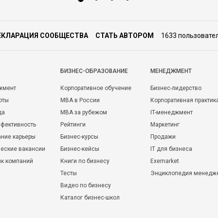
ЕКЛАРАЦИЯ СООБЩЕСТВА
СТАТЬ АВТОРОМ
1633 пользовате
БИЗНЕС-ОБРАЗОВАНИЕ
МЕНЕДЖМЕНТ
жмент
Корпоративное обучение
Бизнес-лидерство
оты
MBA в России
Корпоративная практик
да
MBA за рубежом
IT-менеджмент
фективность
Рейтинги
Маркетинг
ние карьеры
Бизнес-курсы
Продажи
еские вакансии
Бизнес-кейсы
IT для бизнеса
ик компаний
Книги по бизнесу
Exemarket
Тесты
Энциклопедия менедж
Видео по бизнесу
Каталог бизнес-школ