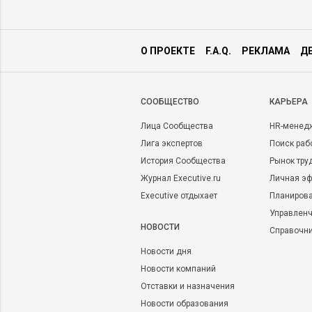
О ПРОЕКТЕ
F.A.Q.
РЕКЛАМА
Д
CООБЩЕСТВО
КАРЬЕРА
Лица Сообщества
HR-менед
Лига экспертов
Поиск раб
История Сообщества
Рынок тру
Журнал Executive.ru
Личная эф
Executive отдыхает
Планирова
Управленч
НОВОСТИ
Справочн
Новости дня
Новости компаний
Отставки и назначения
Новости образования