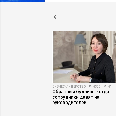
ВНОСТЬ
4067
61
БИЗНЕС-ЛИДЕРСТВО
4306
41
 первыми лицами:
Обратный буллинг: когда
защитную маску
сотрудники давят на
руководителей