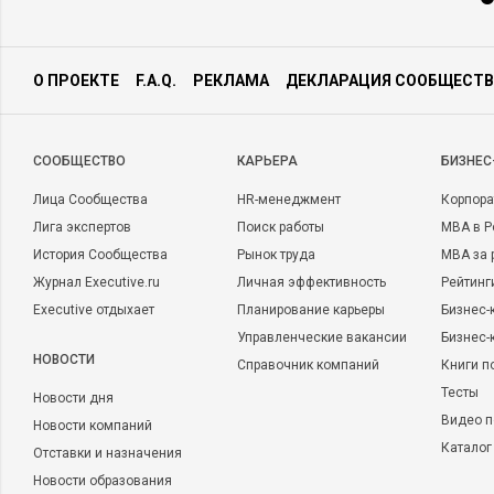
О ПРОЕКТЕ
F.A.Q.
РЕКЛАМА
ДЕКЛАРАЦИЯ СООБЩЕСТВ
CООБЩЕСТВО
КАРЬЕРА
БИЗНЕС
Лица Сообщества
HR-менеджмент
Корпора
Лига экспертов
Поиск работы
MBA в Р
История Сообщества
Рынок труда
MBA за 
Журнал Executive.ru
Личная эффективность
Рейтинг
Executive отдыхает
Планирование карьеры
Бизнес-
Управленческие вакансии
Бизнес-
НОВОСТИ
Справочник компаний
Книги п
Тесты
Новости дня
Видео п
Новости компаний
Каталог
Отставки и назначения
Новости образования