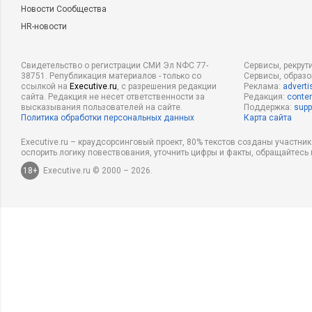
Новости Сообщества
HR-новости
Свидетельство о регистрации СМИ Эл NФС 77-
Сервисы, рекрут
38751. Републикация материалов - только со
Сервисы, образ
ссылкой на
Executive.ru
, с разрешения редакции
Реклама:
adverti
сайта. Редакция не несет ответственности за
Редакция:
conten
высказывания пользователей на сайте.
Поддержка:
supp
Политика обработки персональных данных
Карта сайта
Executive.ru – краудсорсинговый проект, 80% текстов созданы участни
оспорить логику повествования, уточнить цифры и факты, обращайтесь 
18+
Executive.ru © 2000 – 2026.