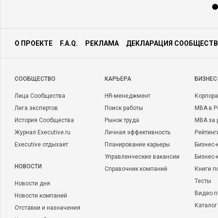
О ПРОЕКТЕ
F.A.Q.
РЕКЛАМА
ДЕКЛАРАЦИЯ СООБЩЕСТВ
CООБЩЕСТВО
КАРЬЕРА
БИЗНЕС
Лица Сообщества
HR-менеджмент
Корпора
Лига экспертов
Поиск работы
MBA в Р
История Сообщества
Рынок труда
MBA за 
Журнал Executive.ru
Личная эффективность
Рейтинг
Executive отдыхает
Планирование карьеры
Бизнес-
Управленческие вакансии
Бизнес-
НОВОСТИ
Справочник компаний
Книги п
Тесты
Новости дня
Видео п
Новости компаний
Каталог
Отставки и назначения