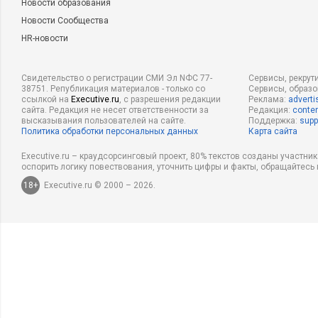
Новости образования
Новости Сообщества
HR-новости
Свидетельство о регистрации СМИ Эл NФС 77-
Сервисы, рекрут
38751. Републикация материалов - только со
Сервисы, образ
ссылкой на
Executive.ru
, с разрешения редакции
Реклама:
adverti
сайта. Редакция не несет ответственности за
Редакция:
conten
высказывания пользователей на сайте.
Поддержка:
supp
Политика обработки персональных данных
Карта сайта
Executive.ru – краудсорсинговый проект, 80% текстов созданы участни
оспорить логику повествования, уточнить цифры и факты, обращайтесь 
18+
Executive.ru © 2000 – 2026.