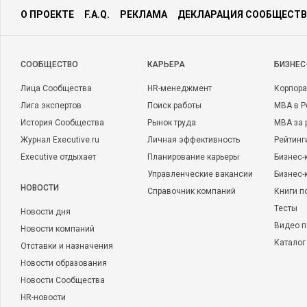
О ПРОЕКТЕ
F.A.Q.
РЕКЛАМА
ДЕКЛАРАЦИЯ СООБЩЕСТВ
CООБЩЕСТВО
КАРЬЕРА
БИЗНЕС
Лица Сообщества
HR-менеджмент
Корпора
Лига экспертов
Поиск работы
MBA в Р
История Сообщества
Рынок труда
MBA за 
Журнал Executive.ru
Личная эффективность
Рейтинг
Executive отдыхает
Планирование карьеры
Бизнес-
Управленческие вакансии
Бизнес-
НОВОСТИ
Справочник компаний
Книги п
Тесты
Новости дня
Видео п
Новости компаний
Каталог
Отставки и назначения
Новости образования
Новости Сообщества
HR-новости