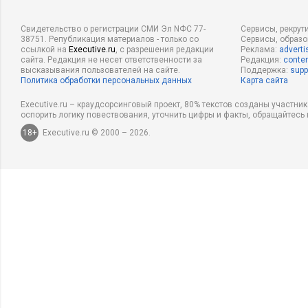
Свидетельство о регистрации СМИ Эл NФС 77-
Сервисы, рекрут
38751. Републикация материалов - только со
Сервисы, образ
ссылкой на
Executive.ru
, с разрешения редакции
Реклама:
adverti
сайта. Редакция не несет ответственности за
Редакция:
conten
высказывания пользователей на сайте.
Поддержка:
supp
Политика обработки персональных данных
Карта сайта
Executive.ru – краудсорсинговый проект, 80% текстов созданы участни
оспорить логику повествования, уточнить цифры и факты, обращайтесь 
18+
Executive.ru © 2000 – 2026.