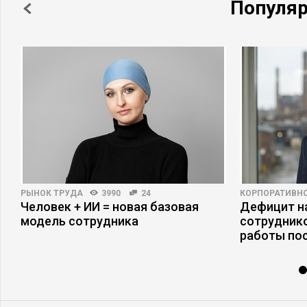
Популя
РЫНОК ТРУДА
3990
24
КОРПОРАТИВНО
Человек + ИИ = новая базовая
Дефицит на
модель сотрудника
сотруднико
работы по