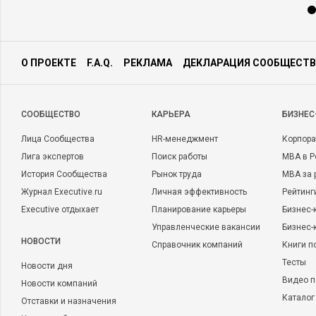
О ПРОЕКТЕ
F.A.Q.
РЕКЛАМА
ДЕКЛАРАЦИЯ СООБЩЕСТВ
CООБЩЕСТВО
КАРЬЕРА
БИЗНЕС
Лица Сообщества
HR-менеджмент
Корпора
Лига экспертов
Поиск работы
MBA в Р
История Сообщества
Рынок труда
MBA за 
Журнал Executive.ru
Личная эффективность
Рейтинг
Executive отдыхает
Планирование карьеры
Бизнес-
Управленческие вакансии
Бизнес-
НОВОСТИ
Справочник компаний
Книги п
Тесты
Новости дня
Видео п
Новости компаний
Каталог
Отставки и назначения