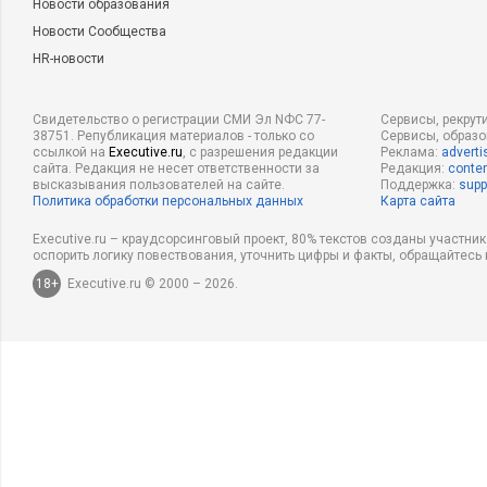
Новости образования
Новости Сообщества
HR-новости
Свидетельство о регистрации СМИ Эл NФС 77-
Сервисы, рекрут
38751. Републикация материалов - только со
Сервисы, образ
ссылкой на
Executive.ru
, с разрешения редакции
Реклама:
adverti
сайта. Редакция не несет ответственности за
Редакция:
conten
высказывания пользователей на сайте.
Поддержка:
supp
Политика обработки персональных данных
Карта сайта
Executive.ru – краудсорсинговый проект, 80% текстов созданы участни
оспорить логику повествования, уточнить цифры и факты, обращайтесь 
18+
Executive.ru © 2000 – 2026.