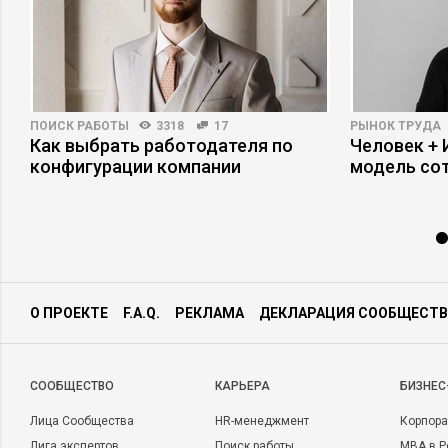
ПОИСК РАБОТЫ
3318
17
РЫНОК ТРУДА
ь
Как выбрать работодателя по
Человек + 
конфигурации компании
модель со
О ПРОЕКТЕ
F.A.Q.
РЕКЛАМА
ДЕКЛАРАЦИЯ СООБЩЕСТВ
CООБЩЕСТВО
КАРЬЕРА
БИЗНЕС
Лица Сообщества
HR-менеджмент
Корпора
Лига экспертов
Поиск работы
MBA в Р