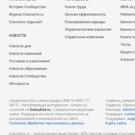
История Сообщества
Рынок труда
MBA за 
Журнал Executive.ru
Личная эффективность
Рейтинг
Executive отдыхает
Планирование карьеры
Бизнес-
Управленческие вакансии
Бизнес-
НОВОСТИ
Справочник компаний
Книги п
Тесты
Новости дня
Видео п
Новости компаний
Каталог
Отставки и назначения
Новости образования
Новости Сообщества
HR-новости
Свидетельство о регистрации СМИ Эл NФС 77-
Сервисы, рекрут
38751. Републикация материалов - только со
Сервисы, образ
ссылкой на
Executive.ru
, с разрешения редакции
Реклама:
adverti
сайта. Редакция не несет ответственности за
Редакция:
conten
высказывания пользователей на сайте.
Поддержка:
supp
Политика обработки персональных данных
Карта сайта
Executive.ru – краудсорсинговый проект, 80% текстов созданы участни