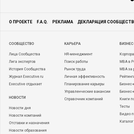
О ПРОЕКТЕ
F.A.Q.
РЕКЛАМА
ДЕКЛАРАЦИЯ СООБЩЕСТВ
CООБЩЕСТВО
КАРЬЕРА
БИЗНЕС
Лица Сообщества
HR-менеджмент
Корпора
Лига экспертов
Поиск работы
MBA в Р
История Сообщества
Рынок труда
MBA за 
Журнал Executive.ru
Личная эффективность
Рейтинг
Executive отдыхает
Планирование карьеры
Бизнес-
Управленческие вакансии
Бизнес-
НОВОСТИ
Справочник компаний
Книги п
Тесты
Новости дня
Видео п
Новости компаний
Каталог
Отставки и назначения
Новости образования