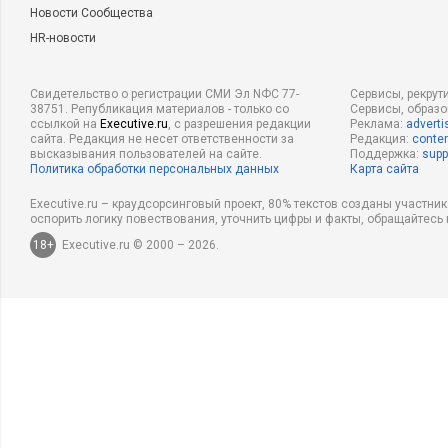
Новости Сообщества
HR-новости
Свидетельство о регистрации СМИ Эл NФС 77-
Сервисы, рекрут
38751. Републикация материалов - только со
Сервисы, образ
ссылкой на
Executive.ru
, с разрешения редакции
Реклама:
adverti
сайта. Редакция не несет ответственности за
Редакция:
conten
высказывания пользователей на сайте.
Поддержка:
supp
Политика обработки персональных данных
Карта сайта
Executive.ru – краудсорсинговый проект, 80% текстов созданы участни
оспорить логику повествования, уточнить цифры и факты, обращайтесь 
18+
Executive.ru © 2000 – 2026.