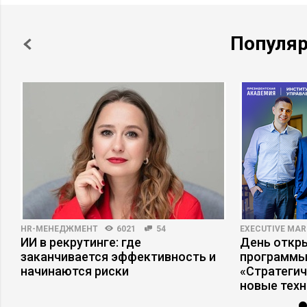
Популя
HR-МЕНЕДЖМЕНТ
6021
54
EXECUTIVE MAR
ИИ в рекрутинге: где
День откр
заканчивается эффективность и
программы
начинаются риски
«Стратеги
новые тех