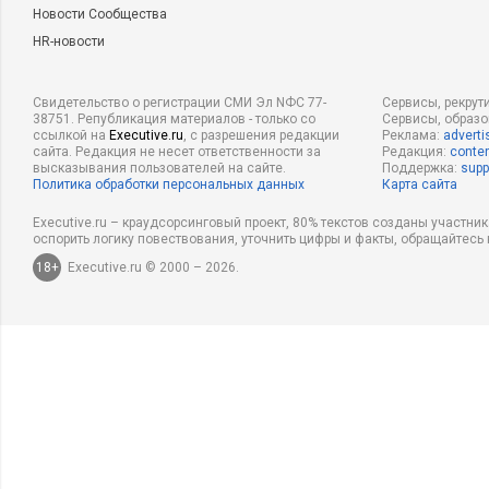
Новости Сообщества
HR-новости
Свидетельство о регистрации СМИ Эл NФС 77-
Сервисы, рекрут
38751. Републикация материалов - только со
Сервисы, образ
ссылкой на
Executive.ru
, с разрешения редакции
Реклама:
adverti
сайта. Редакция не несет ответственности за
Редакция:
conten
высказывания пользователей на сайте.
Поддержка:
supp
Политика обработки персональных данных
Карта сайта
Executive.ru – краудсорсинговый проект, 80% текстов созданы участни
оспорить логику повествования, уточнить цифры и факты, обращайтесь 
18+
Executive.ru © 2000 – 2026.