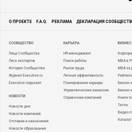
О ПРОЕКТЕ
F.A.Q.
РЕКЛАМА
ДЕКЛАРАЦИЯ СООБЩЕСТВ
CООБЩЕСТВО
КАРЬЕРА
БИЗНЕС
Лица Сообщества
HR-менеджмент
Корпора
Лига экспертов
Поиск работы
MBA в Р
История Сообщества
Рынок труда
MBA за 
Журнал Executive.ru
Личная эффективность
Рейтинг
Executive отдыхает
Планирование карьеры
Бизнес-
Управленческие вакансии
Бизнес-
НОВОСТИ
Справочник компаний
Книги п
Тесты
Новости дня
Видео п
Новости компаний
Каталог
Отставки и назначения
Новости образования