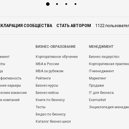
ЕКЛАРАЦИЯ СООБЩЕСТВА
СТАТЬ АВТОРОМ
1122 пользовате
БИЗНЕС-ОБРАЗОВАНИЕ
МЕНЕДЖМЕНТ
жмент
Корпоративное обучение
Бизнес-лидерство
оты
MBA в России
Корпоративная практик
да
MBA за рубежом
IT-менеджмент
фективность
Рейтинги
Маркетинг
ние карьеры
Бизнес-курсы
Продажи
еские вакансии
Бизнес-кейсы
IT для бизнеса
ик компаний
Книги по бизнесу
Exemarket
Тесты
Энциклопедия менедж
Видео по бизнесу
Каталог бизнес-школ