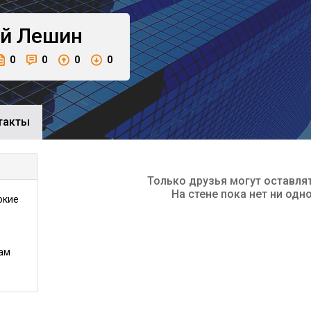
й
Лешин
0
0
0
0
такты
Только друзья могут оставля
На стене пока нет ни одн
окие
ам