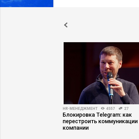
5593
40
HR-МЕНЕДЖМЕНТ
4557
27
аносят ответный
Блокировка Telegram: как
ойти фильтры найма и
перестроить коммуникации
ьеру
компании