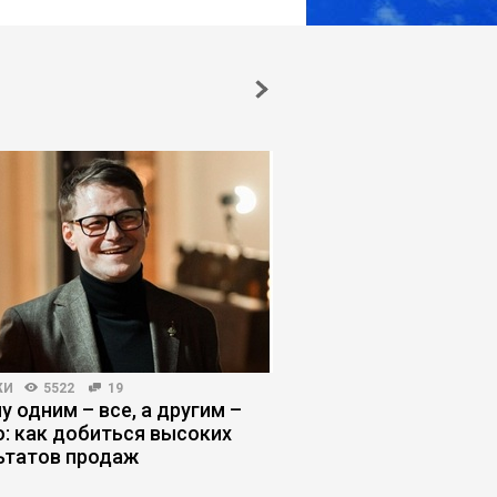
ЖИ
5522
19
БИЗНЕС-ЛИДЕРСТВО
555
у одним – все, а другим –
Пять убеждений, ко
о: как добиться высоких
истощают даже сил
ьтатов продаж