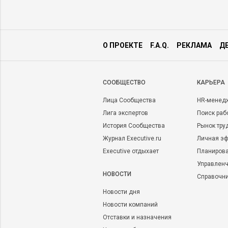
О ПРОЕКТЕ
F.A.Q.
РЕКЛАМА
Д
CООБЩЕСТВО
КАРЬЕРА
Лица Сообщества
HR-менед
Лига экспертов
Поиск раб
История Сообщества
Рынок тру
Журнал Executive.ru
Личная эф
Executive отдыхает
Планирова
Управленч
НОВОСТИ
Справочн
Новости дня
Новости компаний
Отставки и назначения