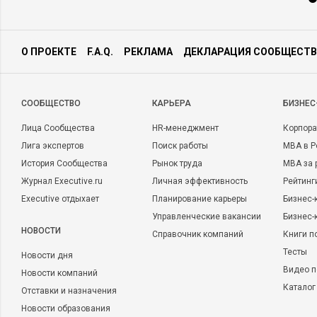
О ПРОЕКТЕ
F.A.Q.
РЕКЛАМА
ДЕКЛАРАЦИЯ СООБЩЕСТВ
CООБЩЕСТВО
КАРЬЕРА
БИЗНЕС
Лица Сообщества
HR-менеджмент
Корпора
Лига экспертов
Поиск работы
MBA в Р
История Сообщества
Рынок труда
MBA за 
Журнал Executive.ru
Личная эффективность
Рейтинг
Executive отдыхает
Планирование карьеры
Бизнес-
Управленческие вакансии
Бизнес-
НОВОСТИ
Справочник компаний
Книги п
Тесты
Новости дня
Видео п
Новости компаний
Каталог
Отставки и назначения
Новости образования