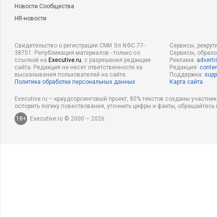
Новости Сообщества
HR-новости
Свидетельство о регистрации СМИ Эл NФС 77-
Сервисы, рекрут
38751. Републикация материалов - только со
Сервисы, образ
ссылкой на
Executive.ru
, с разрешения редакции
Реклама:
adverti
сайта. Редакция не несет ответственности за
Редакция:
conten
высказывания пользователей на сайте.
Поддержка:
supp
Политика обработки персональных данных
Карта сайта
Executive.ru – краудсорсинговый проект, 80% текстов созданы участни
оспорить логику повествования, уточнить цифры и факты, обращайтесь 
18+
Executive.ru © 2000 – 2026.