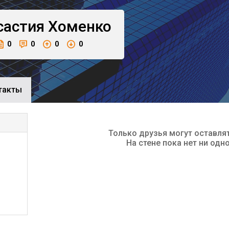
састия
Хоменко
0
0
0
0
такты
Только друзья могут оставля
На стене пока нет ни одн