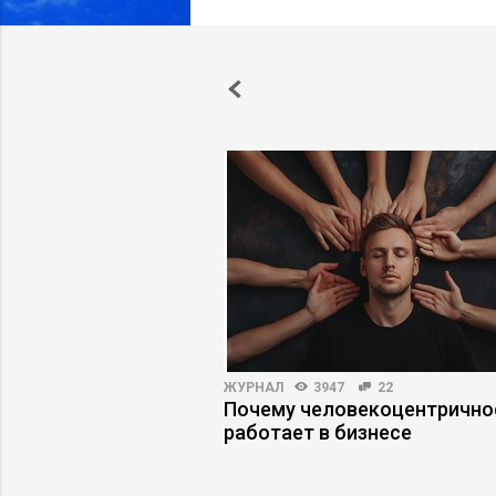
20463
105
ЖУРНАЛ
3947
22
атели сливают
Почему человекоцентрично
дидатов
работает в бизнесе