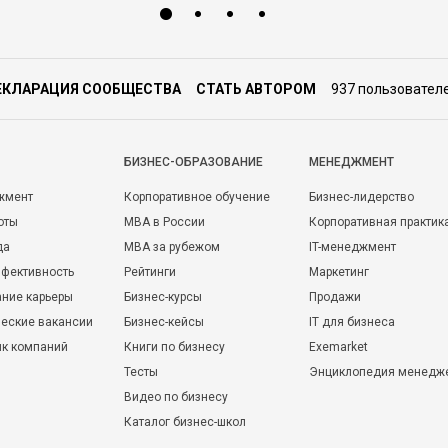
ЕКЛАРАЦИЯ СООБЩЕСТВА
СТАТЬ АВТОРОМ
937 пользовател
БИЗНЕС-ОБРАЗОВАНИЕ
МЕНЕДЖМЕНТ
жмент
Корпоративное обучение
Бизнес-лидерство
оты
MBA в России
Корпоративная практик
да
MBA за рубежом
IT-менеджмент
фективность
Рейтинги
Маркетинг
ние карьеры
Бизнес-курсы
Продажи
еские вакансии
Бизнес-кейсы
IT для бизнеса
ик компаний
Книги по бизнесу
Exemarket
Тесты
Энциклопедия менедж
Видео по бизнесу
Каталог бизнес-школ