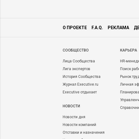
О ПРОЕКТЕ
F.A.Q.
РЕКЛАМА
Д
CООБЩЕСТВО
КАРЬЕРА
Лица Сообщества
HR-менед
Лига экспертов
Поиск раб
История Сообщества
Рынок тру
Журнал Executive.ru
Личная эф
Executive отдыхает
Планирова
Управленч
НОВОСТИ
Справочн
Новости дня
Новости компаний
Отставки и назначения