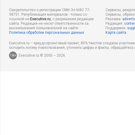
Свидетельство о регистрации СМИ Эл NФС 77-
Сервисы, рекрут
38751. Републикация материалов - только со
Сервисы, образ
ссылкой на
Executive.ru
, с разрешения редакции
Реклама:
adverti
сайта. Редакция не несет ответственности за
Редакция:
conten
высказывания пользователей на сайте.
Поддержка:
supp
Политика обработки персональных данных
Карта сайта
Executive.ru – краудсорсинговый проект, 80% текстов созданы участни
оспорить логику повествования, уточнить цифры и факты, обращайтесь 
18+
Executive.ru © 2000 – 2026.