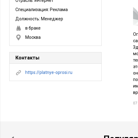
Отрасль: Интернет
Специализация: Реклама
Должность:
Менеджер
в браке
Оп
Москва
са
Зд
мо
Контакты
те
эт
https://platnye-oprosi.ru
он
по
им
вр
07