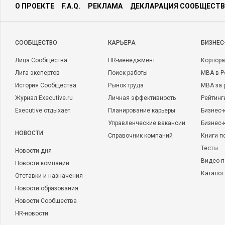
О ПРОЕКТЕ
F.A.Q.
РЕКЛАМА
ДЕКЛАРАЦИЯ СООБЩЕСТВ
CООБЩЕСТВО
КАРЬЕРА
БИЗНЕС
Лица Сообщества
HR-менеджмент
Корпора
Лига экспертов
Поиск работы
MBA в Р
История Сообщества
Рынок труда
MBA за 
Журнал Executive.ru
Личная эффективность
Рейтинг
Executive отдыхает
Планирование карьеры
Бизнес-
Управленческие вакансии
Бизнес-
НОВОСТИ
Справочник компаний
Книги п
Тесты
Новости дня
Видео п
Новости компаний
Каталог
Отставки и назначения
Новости образования
Новости Сообщества
HR-новости