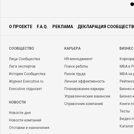
О ПРОЕКТЕ
F.A.Q.
РЕКЛАМА
ДЕКЛАРАЦИЯ СООБЩЕСТВ
CООБЩЕСТВО
КАРЬЕРА
БИЗНЕС
Лица Сообщества
HR-менеджмент
Корпора
Лига экспертов
Поиск работы
MBA в Р
История Сообщества
Рынок труда
MBA за 
Журнал Executive.ru
Личная эффективность
Рейтинг
Executive отдыхает
Планирование карьеры
Бизнес-
Управленческие вакансии
Бизнес-
НОВОСТИ
Справочник компаний
Книги п
Тесты
Новости дня
Видео п
Новости компаний
Каталог
Отставки и назначения