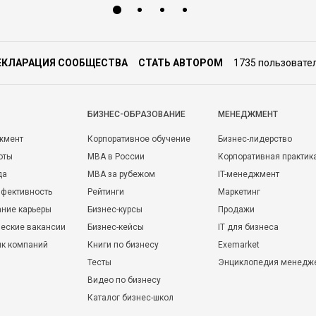
ЕКЛАРАЦИЯ СООБЩЕСТВА
СТАТЬ АВТОРОМ
1735 пользовате
БИЗНЕС-ОБРАЗОВАНИЕ
МЕНЕДЖМЕНТ
жмент
Корпоративное обучение
Бизнес-лидерство
оты
MBA в России
Корпоративная практик
да
MBA за рубежом
IT-менеджмент
фективность
Рейтинги
Маркетинг
ние карьеры
Бизнес-курсы
Продажи
еские вакансии
Бизнес-кейсы
IT для бизнеса
ик компаний
Книги по бизнесу
Exemarket
Тесты
Энциклопедия менедж
Видео по бизнесу
Каталог бизнес-школ