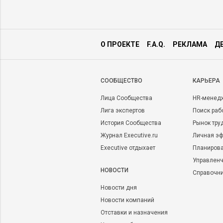
О ПРОЕКТЕ
F.A.Q.
РЕКЛАМА
Д
CООБЩЕСТВО
КАРЬЕРА
Лица Сообщества
HR-менед
Лига экспертов
Поиск раб
История Сообщества
Рынок тру
Журнал Executive.ru
Личная эф
Executive отдыхает
Планирова
Управленч
НОВОСТИ
Справочн
Новости дня
Новости компаний
Отставки и назначения