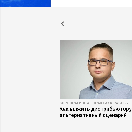
3
61
КОРПОРАТИВНАЯ ПРАКТИКА
4397
ь, если покупатели
Как выжить дистрибьютору
говаривать
альтернативный сценарий