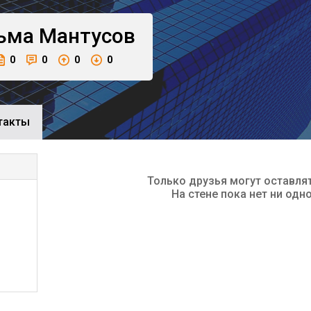
ьма
Мантусов
0
0
0
0
такты
Только друзья могут оставля
На стене пока нет ни одн