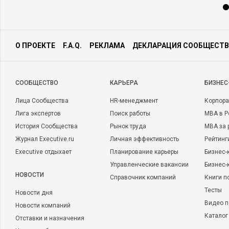
О ПРОЕКТЕ
F.A.Q.
РЕКЛАМА
ДЕКЛАРАЦИЯ СООБЩЕСТВ
CООБЩЕСТВО
КАРЬЕРА
БИЗНЕС
Лица Сообщества
HR-менеджмент
Корпора
Лига экспертов
Поиск работы
MBA в Р
История Сообщества
Рынок труда
MBA за 
Журнал Executive.ru
Личная эффективность
Рейтинг
Executive отдыхает
Планирование карьеры
Бизнес-
Управленческие вакансии
Бизнес-
НОВОСТИ
Справочник компаний
Книги п
Тесты
Новости дня
Видео п
Новости компаний
Каталог
Отставки и назначения