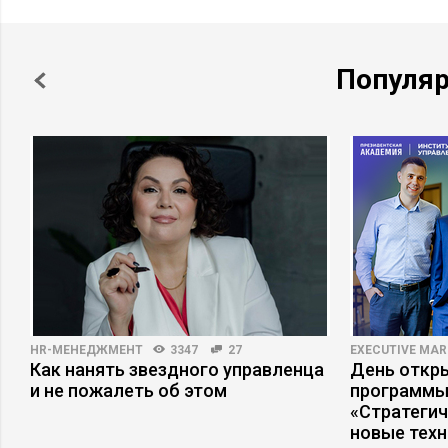
Популя
HR-МЕНЕДЖМЕНТ
3347
27
EXECUTIVE MAR
Как нанять звездного управленца
День откр
и не пожалеть об этом
программы
«Стратеги
новые тех