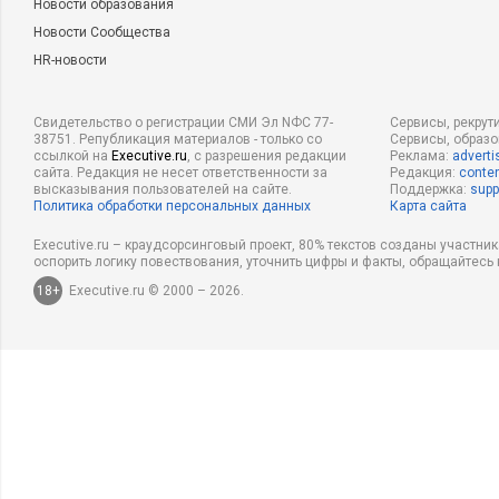
Новости образования
Новости Сообщества
HR-новости
Свидетельство о регистрации СМИ Эл NФС 77-
Сервисы, рекрут
38751. Републикация материалов - только со
Сервисы, образ
ссылкой на
Executive.ru
, с разрешения редакции
Реклама:
adverti
сайта. Редакция не несет ответственности за
Редакция:
conten
высказывания пользователей на сайте.
Поддержка:
supp
Политика обработки персональных данных
Карта сайта
Executive.ru – краудсорсинговый проект, 80% текстов созданы участни
оспорить логику повествования, уточнить цифры и факты, обращайтесь 
18+
Executive.ru © 2000 – 2026.