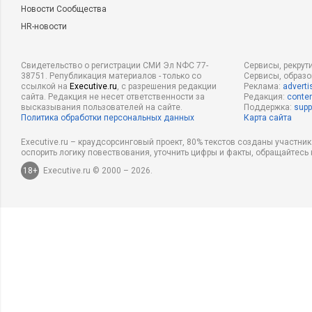
Новости Сообщества
HR-новости
Свидетельство о регистрации СМИ Эл NФС 77-
Сервисы, рекрут
38751. Републикация материалов - только со
Сервисы, образ
ссылкой на
Executive.ru
, с разрешения редакции
Реклама:
adverti
сайта. Редакция не несет ответственности за
Редакция:
conten
высказывания пользователей на сайте.
Поддержка:
supp
Политика обработки персональных данных
Карта сайта
Executive.ru – краудсорсинговый проект, 80% текстов созданы участни
оспорить логику повествования, уточнить цифры и факты, обращайтесь 
18+
Executive.ru © 2000 – 2026.