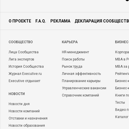
О ПРОЕКТЕ
F.A.Q.
РЕКЛАМА
ДЕКЛАРАЦИЯ СООБЩЕСТВ
CООБЩЕСТВО
КАРЬЕРА
БИЗНЕС
Лица Сообщества
HR-менеджмент
Корпора
Лига экспертов
Поиск работы
MBA в Р
История Сообщества
Рынок труда
MBA за 
Журнал Executive.ru
Личная эффективность
Рейтинг
Executive отдыхает
Планирование карьеры
Бизнес-
Управленческие вакансии
Бизнес-
НОВОСТИ
Справочник компаний
Книги п
Тесты
Новости дня
Видео п
Новости компаний
Каталог
Отставки и назначения
Новости образования