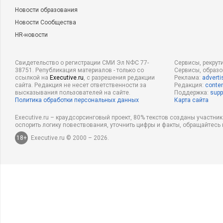
Новости образования
Новости Сообщества
HR-новости
Свидетельство о регистрации СМИ Эл NФС 77-
Сервисы, рекрут
38751. Републикация материалов - только со
Сервисы, образ
ссылкой на
Executive.ru
, с разрешения редакции
Реклама:
adverti
сайта. Редакция не несет ответственности за
Редакция:
conten
высказывания пользователей на сайте.
Поддержка:
supp
Политика обработки персональных данных
Карта сайта
Executive.ru – краудсорсинговый проект, 80% текстов созданы участни
оспорить логику повествования, уточнить цифры и факты, обращайтесь 
18+
Executive.ru © 2000 – 2026.