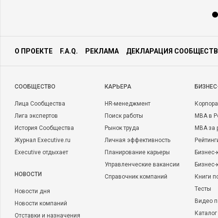
О ПРОЕКТЕ
F.A.Q.
РЕКЛАМА
ДЕКЛАРАЦИЯ СООБЩЕСТВ
CООБЩЕСТВО
КАРЬЕРА
БИЗНЕС
Лица Сообщества
HR-менеджмент
Корпора
Лига экспертов
Поиск работы
MBA в Р
История Сообщества
Рынок труда
MBA за 
Журнал Executive.ru
Личная эффективность
Рейтинг
Executive отдыхает
Планирование карьеры
Бизнес-
Управленческие вакансии
Бизнес-
НОВОСТИ
Справочник компаний
Книги п
Тесты
Новости дня
Видео п
Новости компаний
Каталог
Отставки и назначения