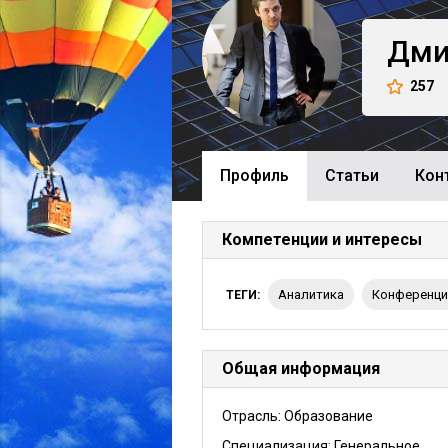
Дми
257
Профиль
Cтатьи
Кон
Компетенции и интересы
аналитика
конференц
ТЕГИ:
Общая информация
Отрасль: Образование
Специализация: Генеральное