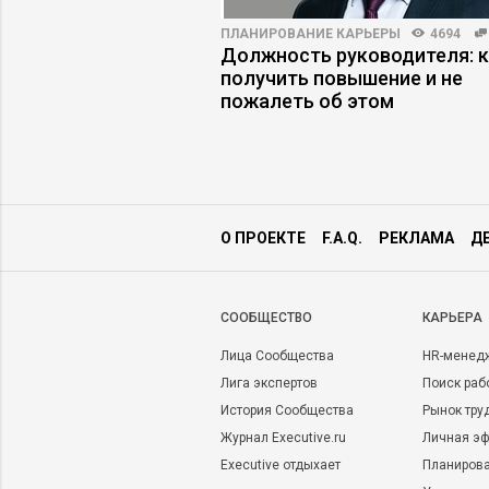
3990
24
ПЛАНИРОВАНИЕ КАРЬЕРЫ
4694
 = новая базовая
Должность руководителя: 
удника
получить повышение и не
пожалеть об этом
О ПРОЕКТЕ
F.A.Q.
РЕКЛАМА
Д
CООБЩЕСТВО
КАРЬЕРА
Лица Сообщества
HR-менед
Лига экспертов
Поиск раб
История Сообщества
Рынок тру
Журнал Executive.ru
Личная эф
Executive отдыхает
Планирова