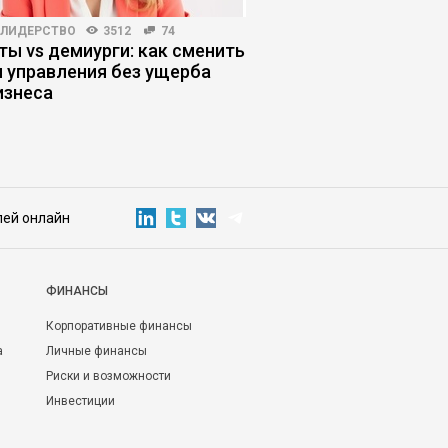
-ЛИДЕРСТВО
3512
74
КОРПОРАТИВНАЯ ПРАКТИКА
ты vs демиурги: как сменить
Когда руководители
 управления без ущерба
управление
изнеса
лей онлайн
ФИНАНСЫ
Корпоративные финансы
а
Личные финансы
Риски и возможности
Инвестиции