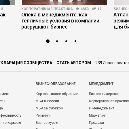
8
КОРПОРАТИВНАЯ ПРАКТИКА
4853
17
БИЗНЕС
как
Опека в менеджменте: как
Атлан
тепличные условия в компании
режим
разрушают бизнес
для б
ЕКЛАРАЦИЯ СООБЩЕСТВА
СТАТЬ АВТОРОМ
2397 пользовате
БИЗНЕС-ОБРАЗОВАНИЕ
МЕНЕДЖМЕНТ
жмент
Корпоративное обучение
Бизнес-лидерство
оты
MBA в России
Корпоративная практик
да
MBA за рубежом
IT-менеджмент
фективность
Рейтинги
Маркетинг
ние карьеры
Бизнес-курсы
Продажи