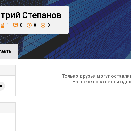
трий
Степанов
1
0
0
0
такты
Только друзья могут оставля
На стене пока нет ни одн
ии