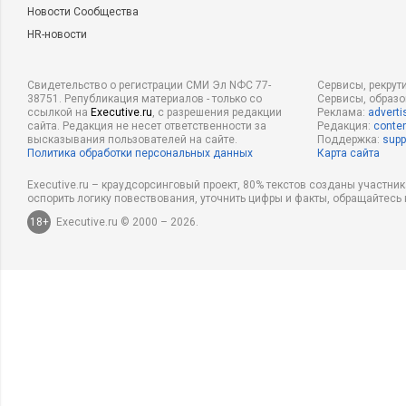
Новости Сообщества
HR-новости
Свидетельство о регистрации СМИ Эл NФС 77-
Сервисы, рекрут
38751. Републикация материалов - только со
Сервисы, образ
ссылкой на
Executive.ru
, с разрешения редакции
Реклама:
adverti
сайта. Редакция не несет ответственности за
Редакция:
conten
высказывания пользователей на сайте.
Поддержка:
supp
Политика обработки персональных данных
Карта сайта
Executive.ru – краудсорсинговый проект, 80% текстов созданы участни
оспорить логику повествования, уточнить цифры и факты, обращайтесь 
18+
Executive.ru © 2000 – 2026.