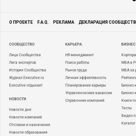
О ПРОЕКТЕ
F.A.Q.
РЕКЛАМА
ДЕКЛАРАЦИЯ СООБЩЕСТВ
CООБЩЕСТВО
КАРЬЕРА
БИЗНЕС
Лица Сообщества
HR-менеджмент
Корпора
Лига экспертов
Поиск работы
MBA в Р
История Сообщества
Рынок труда
MBA за 
Журнал Executive.ru
Личная эффективность
Рейтинг
Executive отдыхает
Планирование карьеры
Бизнес-
Управленческие вакансии
Бизнес-
НОВОСТИ
Справочник компаний
Книги п
Тесты
Новости дня
Видео п
Новости компаний
Каталог
Отставки и назначения
Новости образования